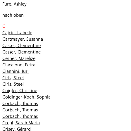
Fure, Ashley
nach oben
G
Gajcic, Isabelle
Gartmayer, Susanna
Gasser, Clementine
Gasser, Clementine
Gerber, Marelize
Giacalone, Petra
Giannini, Juri
Girls, Steel
Girls, Steel
Gnigler, Christine
Goidinger-Koch, Sophia
Gorbach, Thomas
Gorbach, Thomas
Gorbach, Thomas
Grepl, Sarah Maria
Grisey, Gérard