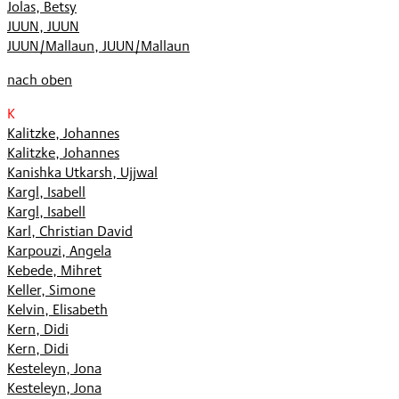
Jolas, Betsy
JUUN, JUUN
JUUN/Mallaun, JUUN/Mallaun
nach oben
K
Kalitzke, Johannes
Kalitzke, Johannes
Kanishka Utkarsh, Ujjwal
Kargl, Isabell
Kargl, Isabell
Karl, Christian David
Karpouzi, Angela
Kebede, Mihret
Keller, Simone
Kelvin, Elisabeth
Kern, Didi
Kern, Didi
Kesteleyn, Jona
Kesteleyn, Jona