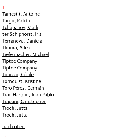
T
Tamestit, Antoine
Targo, Katrin
Tchapanov, Vladi
ter Schiphorst, Iris
Terranova, Daniela
Thoma, Adele
Tiefenbacher, Michael
Tiptoe Company
Tiptoe Company
Tonizzo, Cécile
Tornquist, Kristine
Toro Pérez, Germán
Trad Hasbun, Juan Pablo
Trapani, Christopher
Troch, Jutta
Troch, Jutta
nach oben