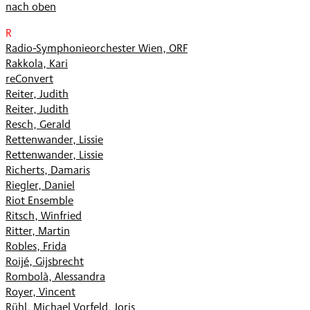
nach oben
R
Radio-Symphonieorchester Wien, ORF
Rakkola, Kari
reConvert
Reiter, Judith
Reiter, Judith
Resch, Gerald
Rettenwander, Lissie
Rettenwander, Lissie
Richerts, Damaris
Riegler, Daniel
Riot Ensemble
Ritsch, Winfried
Ritter, Martin
Robles, Frida
Roijé, Gijsbrecht
Rombolà, Alessandra
Royer, Vincent
Rühl, Michael Vorfeld, Joris