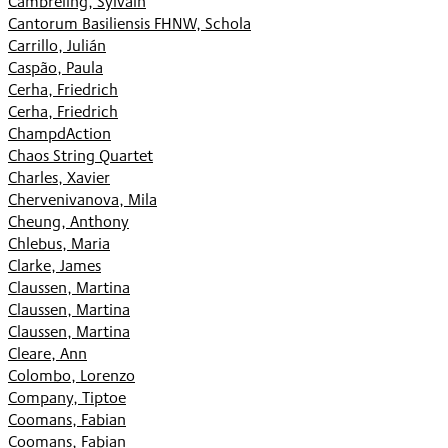
Cambreling, Sylvain
Cantorum Basiliensis FHNW, Schola
Carrillo, Julián
Caspão, Paula
Cerha, Friedrich
Cerha, Friedrich
ChampdAction
Chaos String Quartet
Charles, Xavier
Chervenivanova, Mila
Cheung, Anthony
Chlebus, Maria
Clarke, James
Claussen, Martina
Claussen, Martina
Claussen, Martina
Cleare, Ann
Colombo, Lorenzo
Company, Tiptoe
Coomans, Fabian
Coomans, Fabian