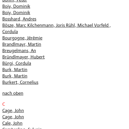
Boiy, Dominik
Boiy, Dominik
Bosshard, Andres
Bösze, Marc Kilchenmann, Joris Rühl, Michael Vorfeld ,
Cordula
Bourgogne, Jérémie
Brandlmayr, Martin
Breugelmans, An
Bründlmayer, Hubert
Bürgi, Cordula
Burk, Martin
Burk, Martin
Burkert, Cornelius
nach oben
C
Cage, John
Cage, John
Cale, John