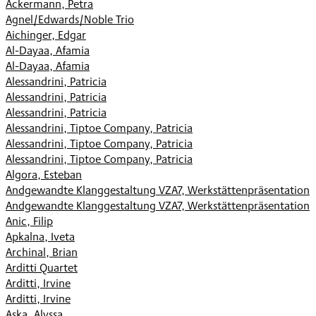
Ackermann, Petra
Agnel/Edwards/Noble Trio
Aichinger, Edgar
Al-Dayaa, Afamia
Al-Dayaa, Afamia
Alessandrini, Patricia
Alessandrini, Patricia
Alessandrini, Patricia
Alessandrini, Tiptoe Company, Patricia
Alessandrini, Tiptoe Company, Patricia
Alessandrini, Tiptoe Company, Patricia
Algora, Esteban
Andgewandte Klanggestaltung VZA7, Werkstättenpräsentation
Andgewandte Klanggestaltung VZA7, Werkstättenpräsentation
Anic, Filip
Apkalna, Iveta
Archinal, Brian
Arditti Quartet
Arditti, Irvine
Arditti, Irvine
Aska, Alyssa