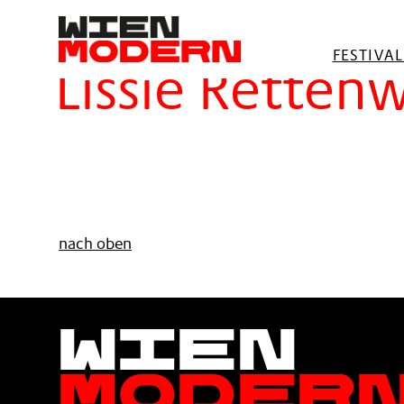
springen
Filter
FESTIVA
Lissie Retten
nach oben
Wien
Moder