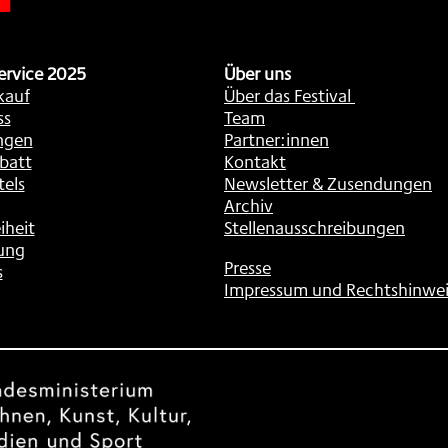
ervice 2025
Über uns
kauf
Über das Festival
ss
Team
ngen
Partner:innen
batt
Kontakt
tels
Newsletter & Zusendungen
Archiv
iheit
Stellenausschreibungen
ung
Presse
s
Impressum und Rechtshinwei