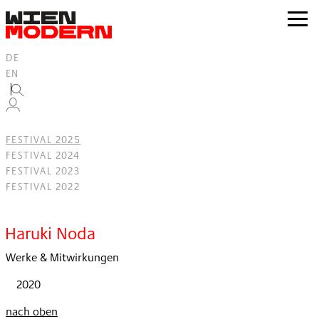
Inhalt
springen
zur
Navig
DE
EN
FESTIVAL 2025
FESTIVAL 2024
FESTIVAL 2023
FESTIVAL 2022
Filter
Haruki Noda
Werke & Mitwirkungen
2020
nach oben