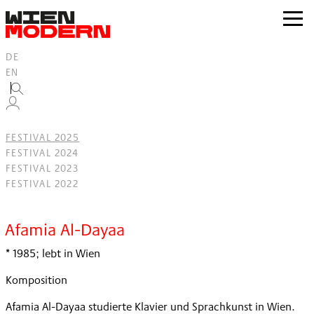
Inhalt
springen
zur
Navig
DE
EN
FESTIVAL 2025
FESTIVAL 2024
FESTIVAL 2023
FESTIVAL 2022
Filter
Afamia Al-Dayaa
* 1985; lebt in Wien
Komposition
Afamia Al-Dayaa studierte Klavier und Sprachkunst in Wien.