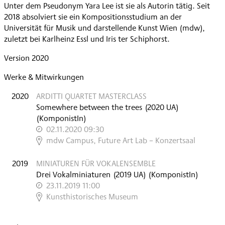
Unter dem Pseudonym Yara Lee ist sie als Autorin tätig. Seit
2018 absolviert sie ein Kompositionsstudium an der
Universität für Musik und darstellende Kunst Wien (mdw),
zuletzt bei Karlheinz Essl und Iris ter Schiphorst.
Version 2020
Werke & Mitwirkungen
2020
ARDITTI QUARTET MASTERCLASS
Somewhere between the trees
(
2020
UA
)
(KomponistIn)
02.11.2020 09:30
,
mdw Campus, Future Art Lab – Konzertsaal
2019
MINIATUREN FÜR VOKALENSEMBLE
Drei Vokalminiaturen
(
2019
UA
)
(KomponistIn)
23.11.2019 11:00
,
Kunsthistorisches Museum