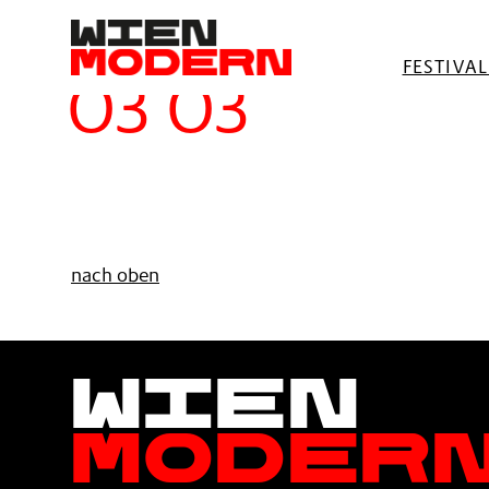
springen
Filter
FESTIVA
O3 O3
nach oben
Wien
Moder