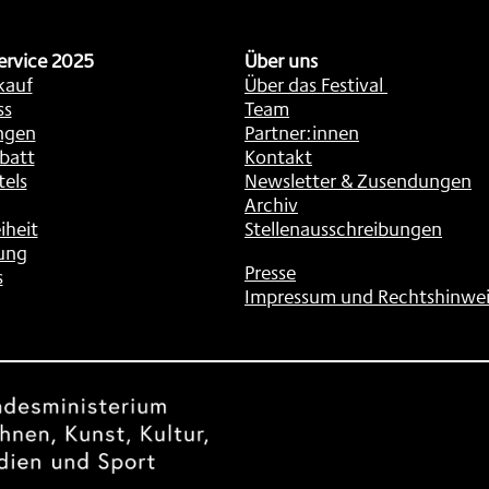
ervice 2025
Über uns
kauf
Über das Festival
ss
Team
ngen
Partner:innen
batt
Kontakt
tels
Newsletter & Zusendungen
Archiv
iheit
Stellenausschreibungen
ung
Presse
s
Impressum und Rechtshinwei