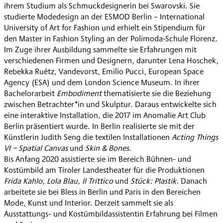
ihrem Studium als Schmuckdesignerin bei Swarovski. Sie
studierte Modedesign an der ESMOD Berlin – International
University of Art for Fashion und erhielt ein Stipendium für
den Master in Fashion Styling an der Polimoda-Schule Florenz.
Im Zuge ihrer Ausbildung sammelte sie Erfahrungen mit
verschiedenen Firmen und Designern, darunter Lena Hoschek,
Rebekka Ruétz, Vandevorst, Emilio Pucci, European Space
Agency (ESA) und dem London Science Museum. In ihrer
Bachelorarbeit
Embodiment
thematisierte sie die Beziehung
zwischen Betrachter*in und Skulptur. Daraus entwickelte sich
eine interaktive Installation, die 2017 im Anomalie Art Club
Berlin präsentiert wurde. In Berlin realisierte sie mit der
Künstlerin Judith Seng die textilen Installationen
Acting Things
VI − Spatial Canvas
und
Skin & Bones
.
Bis Anfang 2020 assistierte sie im Bereich Bühnen- und
Kostümbild am Tiroler Landestheater für die Produktionen
Frida Kahlo, Lola Blau, Il Trittico
und
Stück: Plastik
. Danach
arbeitete sie bei Bless in Berlin und Paris in den Bereichen
Mode, Kunst und Interior. Derzeit sammelt sie als
Ausstattungs- und Kostümbildassistentin Erfahrung bei Filmen