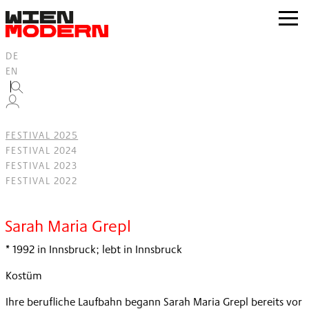
Inhalt
springen
zur
Navig
DE
EN
FESTIVAL 2025
FESTIVAL 2024
FESTIVAL 2023
FESTIVAL 2022
Filter
Sarah Maria Grepl
* 1992 in Innsbruck; lebt in Innsbruck
Kostüm
Ihre berufliche Laufbahn begann Sarah Maria Grepl bereits vor