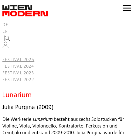
Inhalt
springen
zur
Navig
DE
EN
FESTIVAL 2025
FESTIVAL 2024
FESTIVAL 2023
FESTIVAL 2022
Lunarium
Julia Purgina
(
2009
)
Die Werkserie
Lunarium
besteht aus sechs Solostücken für
Violine, Viola, Violoncello, Kontraforte, Perkussion und
Cembalo und entstand 2009–2010. Julia Purgina wurde für