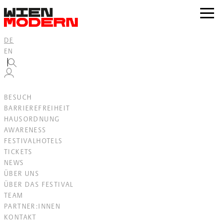
Inhalt
springen
zur
Navig
DE
EN
BESUCH
BARRIEREFREIHEIT
HAUSORDNUNG
AWARENESS
FESTIVALHOTELS
TICKETS
NEWS
ÜBER UNS
ÜBER DAS FESTIVAL
TEAM
PARTNER:INNEN
KONTAKT