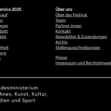
ervice 2025
Über uns
kauf
Über das Festival
ss
Team
ngen
Partner:innen
batt
Kontakt
tels
Newsletter & Zusendungen
Archiv
iheit
Stellenausschreibungen
ung
Presse
s
Impressum und Rechtshinwei