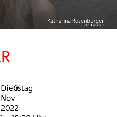
Katharina Rosenberger
Foto:
Hans Gut
ER
Dienstag
,
.
.
Festivalpass
01
Nov
2022