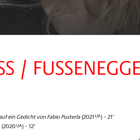
SS / FUSSENEGG
auf ein Gedicht von Fabio Pusterla
(
2021
)
- 21'
UA
(
2020
)
- 12'
UA