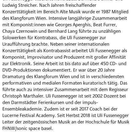
Ludwig Streicher. Nach Jahren freischaffender
Konzerttätigkeit im Bereich Alte Musik wurde er 1987 Mitglied
des Klangforum Wien. Intensive langjährige Zusammenarbeit
mit Komponist:innen wie Georges Aperghis, Beat Furrer,
Chaya Czernowin und Bernhard Lang führte zu unzähligen
Solowerken für Kontrabass, die Uli Fussenegger zur
Uraufführung brachte. Neben seiner internationalen
Konzerttätigkeit als Kontrabassist arbeitet Uli Fussenegger als
Komponist, Improvisator und Produzent mit großer Affinität
zur Elektronik. Seine Arbeit ist bis dato auf über 450 CD- und
DVD-Produktionen dokumentiert. Er war über 20 Jahre
Dramaturg des Klangforum Wien und ist in verschiedensten
performativen und medialen Formaten kuratorisch tätig. Das
führte auch zu intensiver Zusammenarbeit mit dem Regisseur
Christoph Marthaler. Uli Fussenegger ist seit 2002 Dozent bei
den Darmstädter Ferienkursen und der impuls-
Ensembleakademie. Zudem ist er seit 2017 Coach bei der
Lucerne Festival Academy. Seit Herbst 2018 ist Uli Fussenegger
Leiter der zeitgenössischen Musik an der Hochschule für Musik
FHNW/sonic space basel.