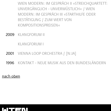
WIEN MODERN: IM GESPRÄCH II »STREICHQUARTETT:
UNVERGÄNGLICH - UNVERWÜSTLICH« / WIEN
MODERN: IM GESPRÄCH III »STARTHILFE ODER
BESTÄTIGUNG / ZUM WERT VON
KOMPOSITIONSPREISEN«
2009
KLANGFORUM II
KLANGFORUM I
2001
VIENNA LOOP ORCHESTRA / [N:JA]
1996
KONTAKT - NEUE MUSIK AUS DEN BUNDESLÄNDERN
nach oben
Wien