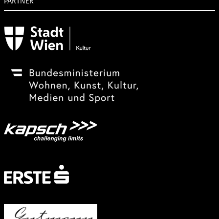
PARTNER
Subventionsgeber
Festivalsponsor