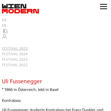
Inhalt
springen
zur
Navig
DE
EN
FESTIVAL 2025
FESTIVAL 2024
FESTIVAL 2023
FESTIVAL 2022
Filter
Uli Fussenegger
* 1966 in Österreich; lebt in Basel
Kontrabass
Uli Fussenegger studierte Kontrabass bei Franz Dunkler und