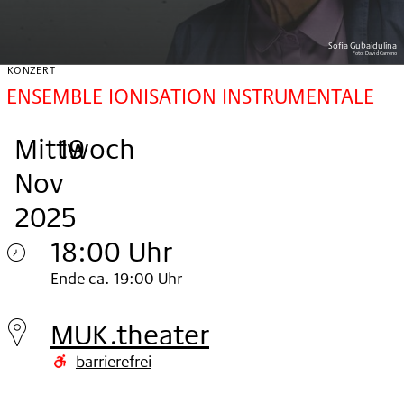
Sofia Gubaidulina
Foto:
David Carreno
KONZERT
ENSEMBLE IONISATION INSTRUMENTALE
Mittwoch
,
.
.
19
Nov
2025
18:00 Uhr
Mittwoch
Ende ca. 19:00 Uhr
19.
MUK.theater
Nov
barrierefrei
2025