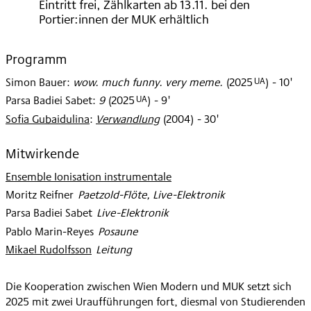
Eintritt frei, Zählkarten ab 13.11. bei den
Portier:innen der MUK erhältlich
Programm
UA
Simon Bauer
:
wow. much funny. very meme.
(
2025
)
- 10'
UA
Parsa Badiei Sabet
:
9
(
2025
)
- 9'
Sofia Gubaidulina
:
Verwandlung
(
2004
)
- 30'
Mitwirkende
Ensemble Ionisation instrumentale
Moritz Reifner
:
Paetzold-Flöte, Live-Elektronik
Parsa Badiei Sabet
:
Live-Elektronik
Pablo Marin-Reyes
:
Posaune
Mikael Rudolfsson
:
Leitung
Die Kooperation zwischen Wien Modern und MUK setzt sich
2025 mit zwei Uraufführungen fort, diesmal von Studierenden