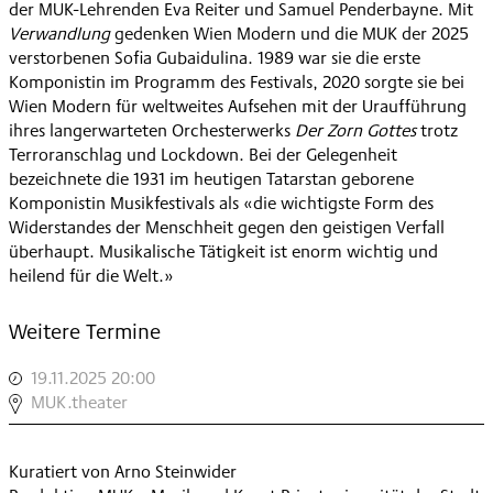
der MUK-Lehrenden Eva Reiter und Samuel Penderbayne. Mit
Verwandlung
gedenken Wien Modern und die MUK der 2025
verstorbenen Sofia Gubaidulina. 1989 war sie die erste
Komponistin im Programm des Festivals, 2020 sorgte sie bei
Wien Modern für weltweites Aufsehen mit der Uraufführung
ihres langerwarteten Orchesterwerks
Der Zorn Gottes
trotz
Terroranschlag und Lockdown. Bei der Gelegenheit
bezeichnete die 1931 im heutigen Tatarstan geborene
Komponistin Musikfestivals als «die wichtigste Form des
Widerstandes der Menschheit gegen den geistigen Verfall
überhaupt. Musikalische Tätigkeit ist enorm wichtig und
heilend für die Welt.»
Weitere Termine
19.11.2025 20:00
,
ENSEMBLE
MUK.theater
IONISATION
INSTRUMENTALE
Kuratiert von Arno Steinwider
,