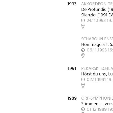
1993
AKKORDEON-TR
De Profundis
(
1
Silenzio
(
1991
E
24.11.1993 19
,
SCHAROUN ENSE
Hommage à T. S.
06.11.1993 1
,
1991
PEKARSKI SCH
Hörst du uns, Lu
02.11.1991 19
,
1989
ORF-SYMPHONIE
Stimmen ... ver
01.12.1989 19