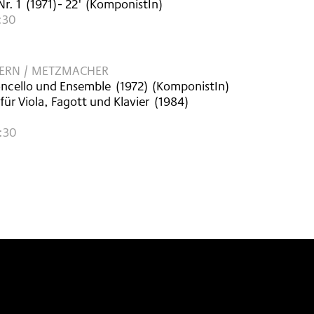
Nr. 1
(
1971
)
- 22'
(KomponistIn)
:30
ERN / METZMACHER
loncello und Ensemble
(
1972
)
(KomponistIn)
ür Viola, Fagott und Klavier
(
1984
)
9:30