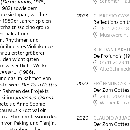
,
Schömer-Hau
 (
De profundis
, 1978;
, 1982) sowie dem
te sie Japan, wo ihre
2023
CUARTETO CASA
n 1980er-Jahren spielen
Reflections on 
verhältnisse eine große
18.11.2023 1
ektualität und
,
Musikverein,
en, Rhythmen und
r ihr erstes Violinkonzert
BOGDAN LAKET
hr zu erster größerer
De Profundis
(
1
zu den wichtigsten
05.11.2023 1
re wesentliche Werke
,
Alte Schmied
ummen …
(1986),
und das im Rahmen von
2022
ERÖFFNUNGSKO
esterwerk
Der Zorn Gottes
Der Zorn Gottes
m Rahmen des Projekts
29.10.2022 1
osition
Johannes-Ostern
.
,
Wiener Konze
ete sie Anne-Sophie
gau Musik Festival ein
 ist Ehrenprofessorin des
2020
CLAUDIO ABBAD
n von Peking und Tianjin.
Der Zorn Gottes
ste in Hamburg, des