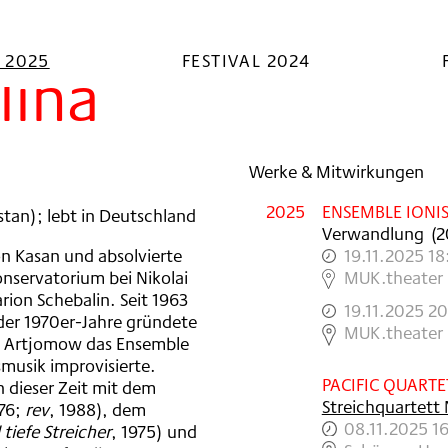
L 2025
FESTIVAL 2024
lina
Werke & Mitwirkungen
2025
ENSEMBLE IONI
rstan); lebt in Deutschland
Verwandlung
(
2
n Kasan und absolvierte
19.11.2025 1
nservatorium bei Nikolai
,
MUK.theater
rion Schebalin. Seit 1963
19.11.2025 2
e der 1970er-Jahre gründete
,
MUK.theater
aw Artjomow das Ensemble
smusik improvisierte.
PACIFIC QUARTE
n dieser Zeit mit dem
Streichquartett 
976;
rev
, 1988), dem
08.11.2025 1
tiefe Streicher
, 1975) und