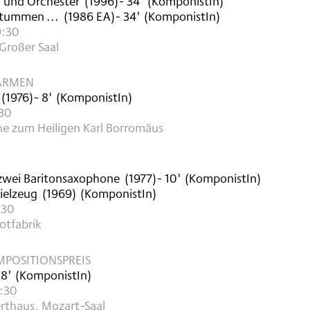
a und Orchester
(
1996
)
- 34'
(KomponistIn)
stummen ...
(
1986
EA
)
- 34'
(KomponistIn)
9:30
Großer Saal
 ARMEN
(
1976
)
- 8'
(KomponistIn)
:30
he zum Heiligen Karl Borromäus
zwei Baritonsaxophone
(
1977
)
- 10'
(KomponistIn)
ielzeug
(
1969
)
(KomponistIn)
:30
otfabrik
MPOSITIONSPREIS
 8'
(KomponistIn)
9:30
rthaus, Mozart-Saal