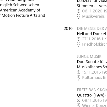
Konzert für Viol
öniglich Schwedischen
Stimmen ... ver
 American Academy of
06.11.2020 1
f Motion Picture Arts and
,
Musikverein, 
2016
DIE MESSE DER
Hell und Dunkel
27.11.2016 11
,
Friedhofskirc
JUNGE MUSIK
Duo-Sonate für 
Musikalisches Sp
15.11.2016 19
,
Kulturhaus Br
ERSTE BANK KO
Quattro
(
1974
)
-
09.11.2016 1
,
Wiener Konze