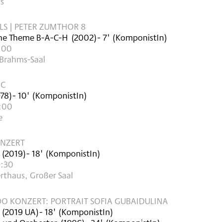
s
LS | PETER ZUMTHOR 8
the Theme B-A-C-H
(
2002
)
- 7'
(KomponistIn)
8:00
 Brahms-Saal
IC
978
)
- 10'
(KomponistIn)
1:00
e
NZERT
(
2019
)
- 18'
(KomponistIn)
9:30
rthaus, Großer Saal
O KONZERT: PORTRAIT SOFIA GUBAIDULINA
(
2019
UA
)
- 18'
(KomponistIn)