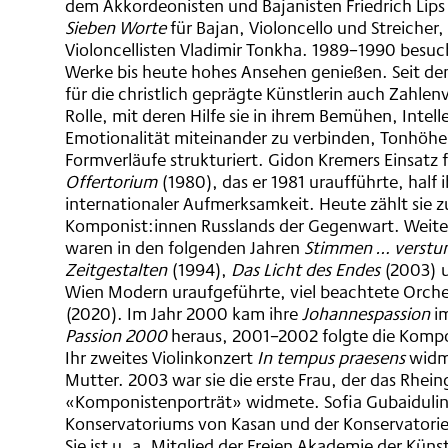
dem Akkordeonisten und Bajanisten Friedrich Lips
Sieben Worte
für Bajan, Violoncello und Streicher
Violoncellisten Vladimir Tonkha. 1989–1990 besuch
Werke bis heute hohes Ansehen genießen. Seit de
für die christlich geprägte Künstlerin auch Zahlen
Rolle, mit deren Hilfe sie in ihrem Bemühen, Intell
Emotionalität miteinander zu verbinden, Tonhöh
Formverläufe strukturiert. Gidon Kremers Einsatz fü
Offertorium
(1980), das er 1981 uraufführte, half i
internationaler Aufmerksamkeit. Heute zählt sie 
Komponist:innen Russlands der Gegenwart. Weite
waren in den folgenden Jahren
Stimmen … verst
Zeitgestalten
(1994),
Das Licht des Endes
(2003) 
Wien Modern uraufgeführte, viel beachtete Orch
(2020). Im Jahr 2000 kam ihre
Johannespassion
i
Passion 2000
heraus, 2001–2002 folgte die Komp
Ihr zweites Violinkonzert
In tempus praesens
widm
Mutter. 2003 war sie die erste Frau, der das Rhein
«Komponistenporträt» widmete. Sofia Gubaidulina
Konservatoriums von Kasan und der Konservatorie
Sie ist u. a. Mitglied der Freien Akademie der Kün