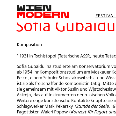
springen
Filter
FESTIVA
Sofia Gubaidu
Komposition
* 1931 in Tschistopol (Tatarische ASSR, heute Tata
Sofia Gubaidulina studierte am Konservatorium vo
ab 1954 ihr Kompositionsstudium am Moskauer Ko
Peiko, einem Schüler Schostakowitschs, und Wissa
ist sie als freischaffende Komponistin tätig; Mitt
sie gemeinsam mit Viktor Suslin und Wjatschesl
Astreja, das auf Instrumenten der russischen Volk
Weitere enge künstlerische Kontakte knüpfte sie i
Schlagwerker Mark Pekarsky
(Stunde der Seele
, 1
Fagottisten Waleri Popow (
Konzert für Fagott und 