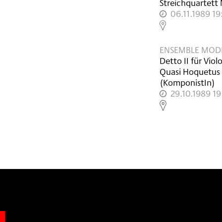
Streichquartett 
06.11.1989 19
,
ENSEMBLE MOD
Detto II für Vio
Quasi Hoquetus f
(KomponistIn)
29.10.1989 1
,
n