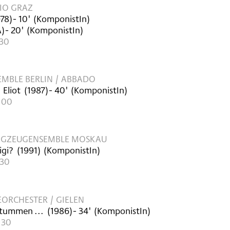
IO GRAZ
978
)
- 10'
(KomponistIn)
A
)
- 20'
(KomponistIn)
:30
MBLE BERLIN / ABBADO
 Eliot
(
1987
)
- 40'
(KomponistIn)
6:00
LAGZEUGENSEMBLE MOSKAU
igi?
(
1991
)
(KomponistIn)
:30
ORCHESTER / GIELEN
stummen ...
(
1986
)
- 34'
(KomponistIn)
:30