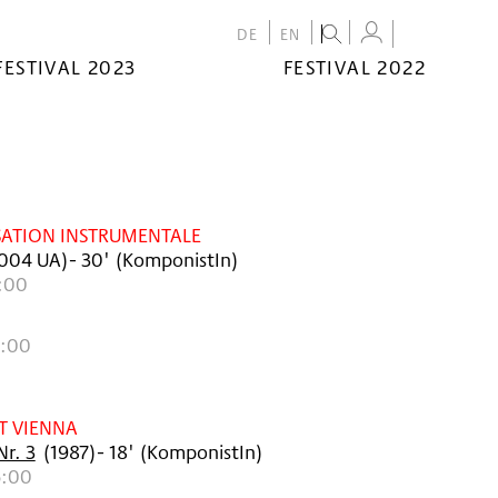
DE
EN
FESTIVAL 2023
FESTIVAL 2022
SATION INSTRUMENTALE
004
UA
)
- 30'
(KomponistIn)
8:00
0:00
T VIENNA
Nr. 3
(
1987
)
- 18'
(KomponistIn)
6:00