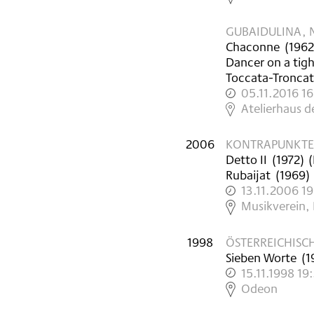
GUBAIDULINA, 
Chaconne
(
1962
Dancer on a tig
Toccata-Tronca
05.11.2016 1
,
Atelierhaus 
2006
KONTRAPUNKTE
Detto II
(
1972
)
(
Rubaijat
(
1969
)
13.11.2006 1
,
Musikverein,
1998
ÖSTERREICHISC
Sieben Worte
(
1
15.11.1998 19
,
Odeon