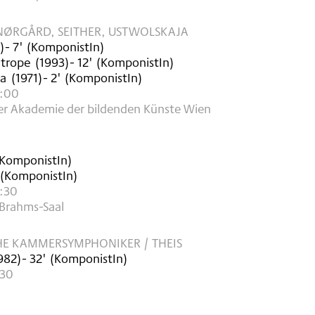
NØRGÅRD, SEITHER, USTWOLSKAJA
)
- 7'
(KomponistIn)
htrope
(
1993
)
- 12'
(KomponistIn)
ta
(
1971
)
- 2'
(KomponistIn)
6:00
der Akademie der bildenden Künste Wien
KomponistIn)
(KomponistIn)
9:30
 Brahms-Saal
HE KAMMERSYMPHONIKER / THEIS
982
)
- 32'
(KomponistIn)
:30