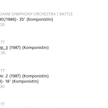
NGHAM SYMPHONY ORCHESTRA / RATTLE
80/1986
)
- 35'
(KomponistIn)
:00
ETT
Nr. 3
(
1987
)
(KomponistIn)
:30
ETT
Nr. 2
(
1987
)
(KomponistIn)
8
)
- 18'
(KomponistIn)
:30
ETT