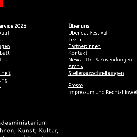
ervice 2025
Über uns
kauf
Über das Festival
ss
Team
ngen
Partner:innen
batt
Kontakt
tels
Newsletter & Zusendungen
Archiv
iheit
Stellenausschreibungen
ung
Presse
s
Impressum und Rechtshinwei