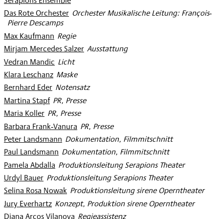
Serapions Ensemble
Das Rote Orchester
:
Orchester Musikalische Leitung: François‐
Pierre Descamps
Max Kaufmann
:
Regie
Mirjam Mercedes Salzer
:
Ausstattung
Vedran Mandic
:
Licht
Klara Leschanz
:
Maske
Bernhard Eder
:
Notensatz
Martina Stapf
:
PR, Presse
Maria Koller
:
PR, Presse
Barbara Frank‐Vanura
:
PR, Presse
Peter Landsmann
:
Dokumentation, Filmmitschnitt
Paul Landsmann
:
Dokumentation, Filmmitschnitt
Pamela Abdalla
:
Produktionsleitung Serapions Theater
Urdyl Bauer
:
Produktionsleitung Serapions Theater
Selina Rosa Nowak
:
Produktionsleitung sirene Operntheater
Jury Everhartz
:
Konzept, Produktion sirene Operntheater
Diana Arcos Vilanova
:
Regieassistenz