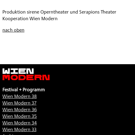
TORNQUIST:
PHANTASTISCHE
/
ALICE.
REVUE
Produktion sirene Operntheater und Serapions Theater
KRISTINE
EINE
,
Kooperation Wien Modern
TORNQUIST:
PHANTASTISCHE
ALICE.
REVUE
nach oben
EINE
,
PHANTASTISCHE
REVUE
,
Wien
Modern
Festival + Programm
Wien Modern 38
Wien Modern 37
Wien Modern 36
Wien Modern 35
Wien Modern 34
Wien Modern 33