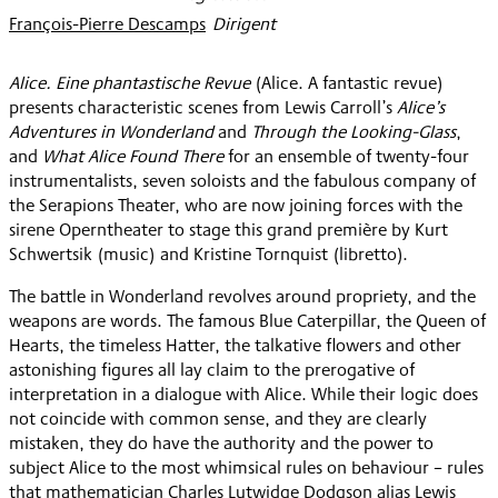
François-Pierre Descamps
:
Dirigent
Alice. Eine phantastische Revue
(Alice. A fantastic revue)
presents characteristic scenes from Lewis Carroll’s
Alice’s
Adventures in Wonderland
and
Through the Looking-Glass
,
and
What Alice Found There
for an ensemble of twenty-four
instrumentalists, seven soloists and the fabulous company of
the Serapions Theater, who are now joining forces with the
sirene Operntheater to stage this grand première by Kurt
Schwertsik (music) and Kristine Tornquist (libretto).
The battle in Wonderland revolves around propriety, and the
weapons are words. The famous Blue Caterpillar, the Queen of
Hearts, the timeless Hatter, the talkative flowers and other
astonishing figures all lay claim to the prerogative of
interpretation in a dialogue with Alice. While their logic does
not coincide with common sense, and they are clearly
mistaken, they do have the authority and the power to
subject Alice to the most whimsical rules on behaviour – rules
that mathematician Charles Lutwidge Dodgson alias Lewis