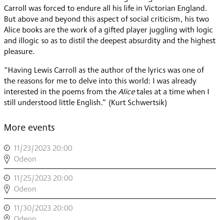
Carroll was forced to endure all his life in Victorian England.
But above and beyond this aspect of social criticism, his two
Alice books are the work of a gifted player juggling with logic
and illogic so as to distil the deepest absurdity and the highest
pleasure.
“Having Lewis Carroll as the author of the lyrics was one of
the reasons for me to delve into this world: I was already
interested in the poems from the
Alice
tales at a time when I
still understood little English.” (Kurt Schwertsik)
More events
11/23/2023 20:00
,
KURT
Odeon
SCHWERTSIK
11/25/2023 20:00
,
/
KURT
Odeon
KRISTINE
SCHWERTSIK
TORNQUIST:
11/30/2023 20:00
,
/
ALICE.
KURT
Odeon