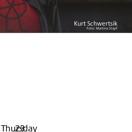
Kurt Schwertsik
Foto:
Martina Stapf
Thursday
,
.
.
23