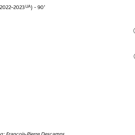
2022–2023
)
- 90'
UA
g: François‐Pierre Descamps