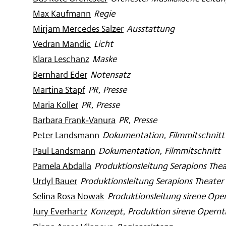
Max Kaufmann
:
Regie
Mirjam Mercedes Salzer
:
Ausstattung
Vedran Mandic
:
Licht
Klara Leschanz
:
Maske
Bernhard Eder
:
Notensatz
Martina Stapf
:
PR, Presse
Maria Koller
:
PR, Presse
Barbara Frank‐Vanura
:
PR, Presse
Peter Landsmann
:
Dokumentation, Filmmitschnitt
Paul Landsmann
:
Dokumentation, Filmmitschnitt
Pamela Abdalla
:
Produktionsleitung Serapions Thea
Urdyl Bauer
:
Produktionsleitung Serapions Theater
Selina Rosa Nowak
:
Produktionsleitung sirene Ope
Jury Everhartz
:
Konzept, Produktion sirene Opernt