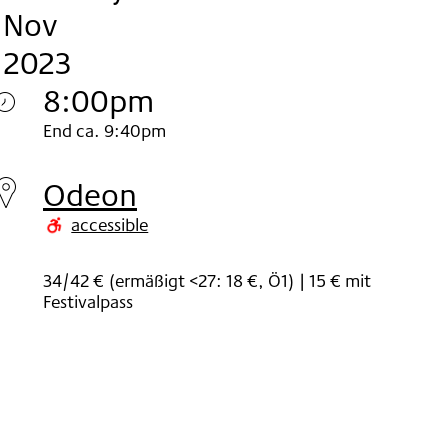
Nov
2023
8:00pm
Thursday
End ca. 9:40pm
23.
Odeon
Nov
accessible
2023
34/42 € (ermäßigt <27: 18 €, Ö1) | 15 € mit
Festivalpass