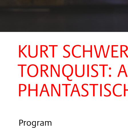
KURT SCHWERT
TORNQUIST: A
PHANTASTISC
Program