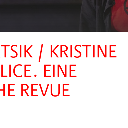
SIK / KRISTINE
LICE. EINE
HE REVUE