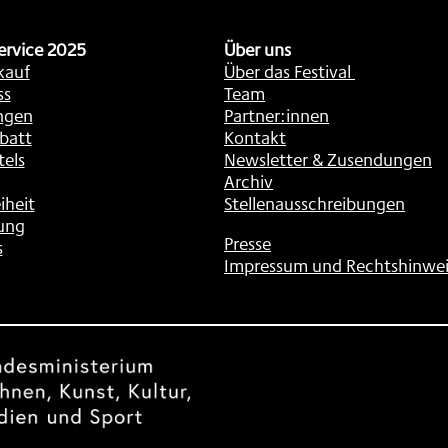
ervice 2025
Über uns
kauf
Über das Festival
ss
Team
ngen
Partner:innen
batt
Kontakt
tels
Newsletter & Zusendungen
Archiv
iheit
Stellenausschreibungen
ung
Presse
s
Impressum und Rechtshinwei