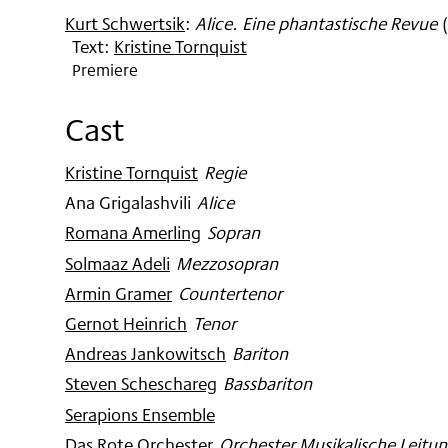
Kurt Schwertsik
:
Alice. Eine phantastische Revue
(
Text:
Kristine Tornquist
Premiere
Cast
Kristine Tornquist
:
Regie
Ana Grigalashvili
:
Alice
Romana Amerling
:
Sopran
Solmaaz Adeli
:
Mezzosopran
Armin Gramer
:
Countertenor
Gernot Heinrich
:
Tenor
Andreas Jankowitsch
:
Bariton
Steven Scheschareg
:
Bassbariton
Serapions Ensemble
Das Rote Orchester
:
Orchester Musikalische Leitun