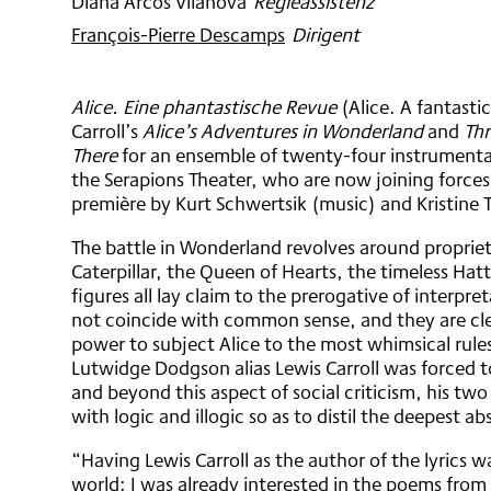
Diana Arcos Vilanova
:
Regieassistenz
François-Pierre Descamps
:
Dirigent
Alice. Eine phantastische Revue
(Alice. A fantasti
Carroll’s
Alice’s Adventures in Wonderland
and
Thr
There
for an ensemble of twenty-four instrumental
the Serapions Theater, who are now joining forces
première by Kurt Schwertsik (music) and Kristine T
The battle in Wonderland revolves around proprie
Caterpillar, the Queen of Hearts, the timeless Hat
figures all lay claim to the prerogative of interpre
not coincide with common sense, and they are cle
power to subject Alice to the most whimsical rule
Lutwidge Dodgson alias Lewis Carroll was forced to 
and beyond this aspect of social criticism, his two
with logic and illogic so as to distil the deepest a
“Having Lewis Carroll as the author of the lyrics w
world: I was already interested in the poems from