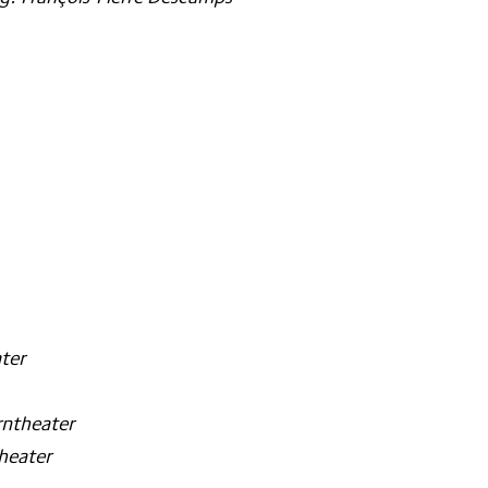
ter
rntheater
heater