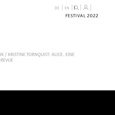
DE
EN
FESTIVAL 2022
FESTIVAL
2022
CALENDAR
VENUES
K / KRISTINE TORNQUIST: ALICE. EINE
 REVUE