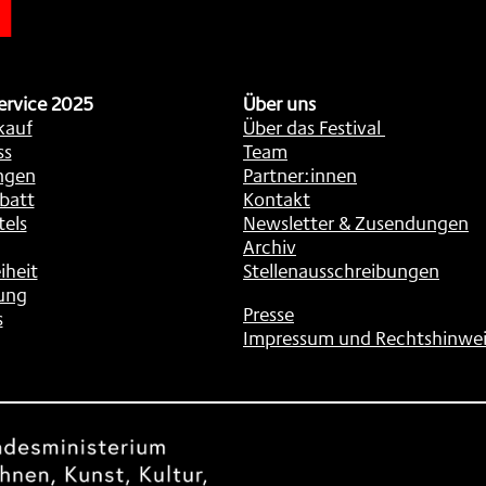
ervice 2025
Über uns
kauf
Über das Festival
ss
Team
ngen
Partner:innen
batt
Kontakt
tels
Newsletter & Zusendungen
Archiv
iheit
Stellenausschreibungen
ung
Presse
s
Impressum und Rechtshinwei