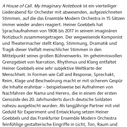
A House of Call. My Imaginary Notebook
ist ein vierteiliger
Liederabend für Orchester mit abwesenden, aufgezeichneten
Stimmen, auf die das Ensemble Modern Orchestra in 15 Sätzen
immer wieder anders reagiert. Heiner Goebbels hat
Sprachaufnahmen von 1906 bis 2017 in seinem imaginären
Notizbuch zusammengetragen. Der wegweisende Komponist
und Theatermacher stellt Klang, Stimmung, Dramatik und
Tragik dieser Vielfalt menschlicher Stimmen in den
Mittelpunkt seines großen Bühnenwerks. Im geheimnisvollen
Grenzgebiet von Narration, Rhythmus und Klang entfaltet
Heiner Goebbels eine sehr subjektive Weltkarte der
Menschheit. In Formen wie Call and Response, Sprechakt,
Reim, Klage und Beschwörung macht er mit sicherem Gespür
die Inhalte erahnbar – beispielsweise bei Aufnahmen von
Nachfahren der Nama und Herero, die in einem der ersten
Genozide des 20. Jahrhunderts durch deutsche Soldaten
nahezu ausgelöscht wurden. Als langjährige Partner mit viel
Geduld für Experiment und Entwicklung setzen Heiner
Goebbels und das Frankfurter Ensemble Modern Orchestra
feinfühlige gestalterische Eingriffe in Licht, Ton, Raum und