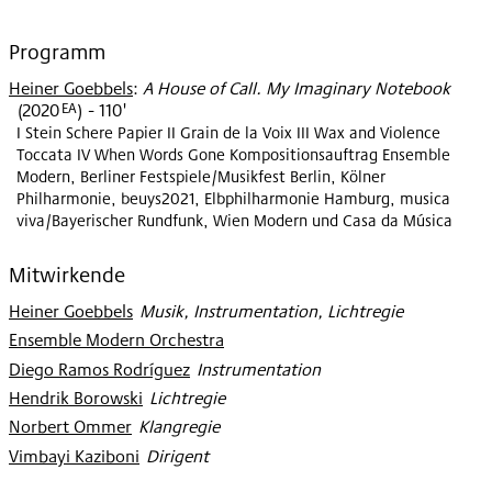
Programm
Heiner Goebbels
:
A House of Call. My Imaginary Notebook
EA
(
2020
)
- 110'
I Stein Schere Papier II Grain de la Voix III Wax and Violence
Toccata IV When Words Gone Kompositionsauftrag Ensemble
Modern, Berliner Festspiele/Musikfest Berlin, Kölner
Philharmonie, beuys2021, Elbphilharmonie Hamburg, musica
viva/Bayerischer Rundfunk, Wien Modern und Casa da Música
Mitwirkende
Heiner Goebbels
:
Musik, Instrumentation, Lichtregie
Ensemble Modern Orchestra
Diego Ramos Rodríguez
:
Instrumentation
Hendrik Borowski
:
Lichtregie
Norbert Ommer
:
Klangregie
Vimbayi Kaziboni
:
Dirigent