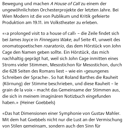
Bewegung und machen
A House of Call
zu einem der
ungewöhnlichsten Orchesterprojekte der letzten Jahre. Bei
Wien Modern ist die von Publikum und Kritik gefeierte
Produktion am 19.11. im Volkstheater zu erleben.
«‹a prolonged visit to a house of call› – die Zeile findet sich
bei James Joyce in
Finnegans Wake
, auf Seite 41, unweit des
onomatopoetischen
roaratorio
, das dem Hörstück von John
Cage den Namen geben sollte. Ein Hörstück, das mich
nachhaltig geprägt hat, weil sich John Cage inmitten eines
Stroms vieler Stimmen, Mesostichon für Mesostichon, durch
die 628 Seiten des Romans liest – wie ein ‹gesungenes
Schreiben der Sprache›. So hat Roland Barthes die Rauheit
(Körnung) der Stimme beschrieben, und diese Rauheit – le
grain de la voix – macht das Gemeinsame der Stimmen aus,
die sich in meinem imaginären Notizbuch eingefunden
haben.» (Heiner Goebbels)
«Das hat Dimensionen einer Symphonie von Gustav Mahler.
Mit dem hat Goebbels nicht nur die Lust an der Vermischung
von Stilen gemeinsam, sondern auch den Sinn für