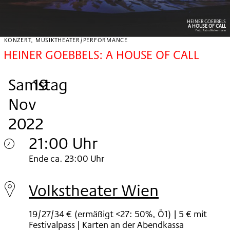
HEINER GOEBBELS
A HOUSE OF CALL
Foto:
Astrid Ackermann
KONZERT, MUSIKTHEATER/PERFORMANCE
HEINER GOEBBELS: A HOUSE OF CALL
Samstag
,
.
.
19
Nov
2022
21:00 Uhr
Samstag
Ende ca. 23:00 Uhr
19.
Volkstheater Wien
Nov
19/27/34 € (ermäßigt <27: 50%, Ö1) | 5 € mit
2022
Festivalpass | Karten an der Abendkassa