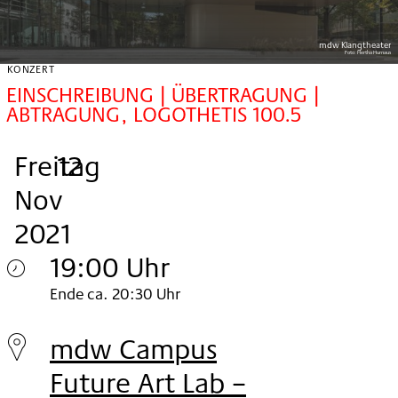
mdw Klangtheater
Foto:
Hertha Hurnaus
KONZERT
EINSCHREIBUNG | ÜBERTRAGUNG |
ABTRAGUNG, LOGOTHETIS 100.5
Freitag
,
.
.
12
Nov
2021
19:00 Uhr
Freitag
Ende ca. 20:30 Uhr
12.
mdw Campus
Nov
Future Art Lab –