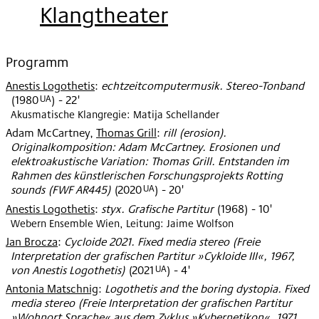
2021
Klangtheater
Programm
Anestis Logothetis
:
echtzeitcomputermusik. Stereo-Tonband
UA
(
1980
)
- 22'
Akusmatische Klangregie: Matija Schellander
Adam McCartney
,
Thomas Grill
:
rill (erosion).
Originalkomposition: Adam McCartney. Erosionen und
elektroakustische Variation: Thomas Grill. Entstanden im
Rahmen des künstlerischen Forschungsprojekts Rotting
UA
sounds (FWF AR445)
(
2020
)
- 20'
Anestis Logothetis
:
styx. Grafische Partitur
(
1968
)
- 10'
Webern Ensemble Wien, Leitung: Jaime Wolfson
Jan Brocza
:
Cycloide 2021. Fixed media stereo (Freie
Interpretation der grafischen Partitur »Cykloide III«, 1967,
UA
von Anestis Logothetis)
(
2021
)
- 4'
Antonia Matschnig
:
Logothetis and the boring dystopia. Fixed
media stereo (Freie Interpretation der grafischen Partitur
»Wohnort Sprache« aus dem Zyklus »Kybernetikon«, 1971,