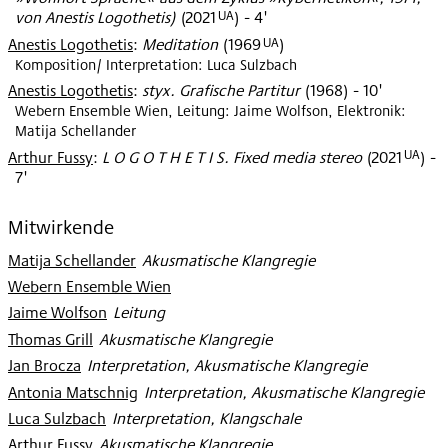
UA
von Anestis Logothetis)
(
2021
)
- 4'
UA
Anestis Logothetis
:
Meditation
(
1969
)
Komposition/ Interpretation: Luca Sulzbach
Anestis Logothetis
:
styx. Grafische Partitur
(
1968
)
- 10'
Webern Ensemble Wien, Leitung: Jaime Wolfson, Elektronik:
Matija Schellander
UA
Arthur Fussy
:
L O G O T H E T I S. Fixed media stereo
(
2021
)
-
7'
Mitwirkende
Matija Schellander
:
Akusmatische Klangregie
Webern Ensemble Wien
Jaime Wolfson
:
Leitung
Thomas Grill
:
Akusmatische Klangregie
Jan Brocza
:
Interpretation, Akusmatische Klangregie
Antonia Matschnig
:
Interpretation, Akusmatische Klangregie
Luca Sulzbach
:
Interpretation, Klangschale
Arthur Fussy
:
Akusmatische Klangregie