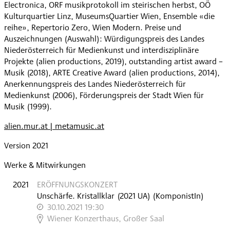
Electronica, ORF musikprotokoll im steirischen herbst, OÖ
Kulturquartier Linz, MuseumsQuartier Wien, Ensemble «die
reihe», Repertorio Zero, Wien Modern. Preise und
Auszeichnungen (Auswahl): Würdigungspreis des Landes
Niederösterreich für Medienkunst und interdisziplinäre
Projekte (alien productions, 2019), outstanding artist award –
Musik (2018), ARTE Creative Award (alien productions, 2014),
Anerkennungspreis des Landes Niederösterreich für
Medienkunst (2006), Förderungspreis der Stadt Wien für
Musik (1999).
alien.mur.at | metamusic.at
Version 2021
Werke & Mitwirkungen
2021
ERÖFFNUNGSKONZERT
Unschärfe. Kristallklar
(
2021
UA
)
(KomponistIn)
30.10.2021 19:30
,
Wiener Konzerthaus, Großer Saal