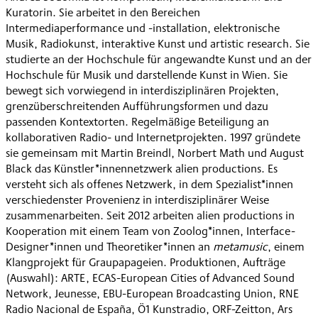
Kuratorin. Sie arbeitet in den Bereichen
Intermediaperformance und -installation, elektronische
Musik, Radiokunst, interaktive Kunst und artistic research. Sie
studierte an der Hochschule für angewandte Kunst und an der
Hochschule für Musik und darstellende Kunst in Wien. Sie
bewegt sich vorwiegend in interdisziplinären Projekten,
grenzüberschreitenden Aufführungsformen und dazu
passenden Kontextorten. Regelmäßige Beteiligung an
kollaborativen Radio- und Internetprojekten. 1997 gründete
sie gemeinsam mit Martin Breindl, Norbert Math und August
Black das Künstler*innennetzwerk alien productions. Es
versteht sich als offenes Netzwerk, in dem Spezialist*innen
verschiedenster Provenienz in interdisziplinärer Weise
zusammenarbeiten. Seit 2012 arbeiten alien productions in
Kooperation mit einem Team von Zoolog*innen, Interface-
Designer*innen und Theoretiker*innen an
metamusic
, einem
Klangprojekt für Graupapageien. Produktionen, Aufträge
(Auswahl): ARTE, ECAS-European Cities of Advanced Sound
Network, Jeunesse, EBU-European Broadcasting Union, RNE
Radio Nacional de España, Ö1 Kunstradio, ORF-Zeitton, Ars