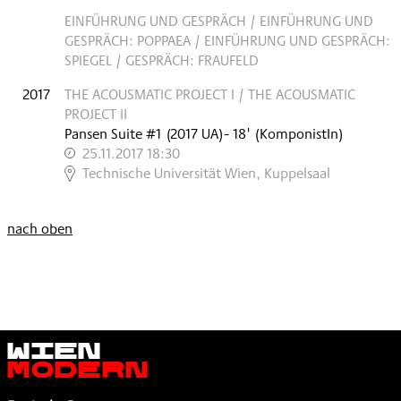
EINFÜHRUNG UND GESPRÄCH / EINFÜHRUNG UND
GESPRÄCH: POPPAEA / EINFÜHRUNG UND GESPRÄCH:
SPIEGEL / GESPRÄCH: FRAUFELD
2017
THE ACOUSMATIC PROJECT I / THE ACOUSMATIC
PROJECT II
Pansen Suite #1
(
2017
UA
)
- 18'
(KomponistIn)
25.11.2017 18:30
,
Technische Universität Wien, Kuppelsaal
nach oben
Wien
Modern