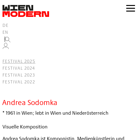
Inhalt
springen
zur
Navig
DE
EN
FESTIVAL 2025
FESTIVAL 2024
FESTIVAL 2023
FESTIVAL 2022
Filter
Andrea Sodomka
* 1961 in Wien; lebt in Wien und Niederösterreich
Visuelle Komposition
Andrea Sodomka ist Komponistin, Medienkünstlerin und