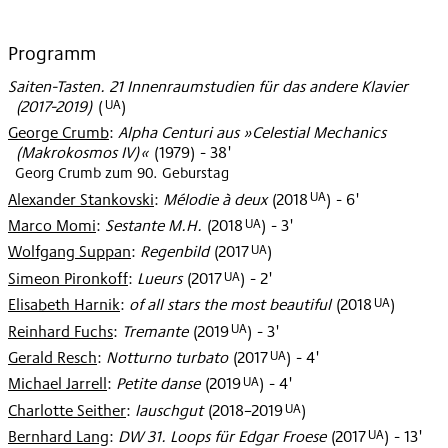
Programm
Saiten-Tasten. 21 Innenraumstudien für das andere Klavier
UA
(2017-2019)
(
)
George Crumb
:
Alpha Centuri aus »Celestial Mechanics
(Makrokosmos IV)«
(
1979
)
- 38'
Georg Crumb zum 90. Geburstag
UA
Alexander Stankovski
:
Mélodie à deux
(
2018
)
- 6'
UA
Marco Momi
:
Sestante M.H.
(
2018
)
- 3'
UA
Wolfgang Suppan
:
Regenbild
(
2017
)
UA
Simeon Pironkoff
:
Lueurs
(
2017
)
- 2'
UA
Elisabeth Harnik
:
of all stars the most beautiful
(
2018
)
UA
Reinhard Fuchs
:
Tremante
(
2019
)
- 3'
UA
Gerald Resch
:
Notturno turbato
(
2017
)
- 4'
UA
Michael Jarrell
:
Petite danse
(
2019
)
- 4'
UA
Charlotte Seither
:
lauschgut
(
2018–2019
)
UA
Bernhard Lang
:
DW 31. Loops für Edgar Froese
(
2017
)
- 13'