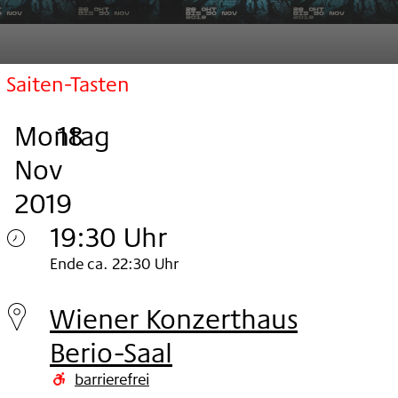
Saiten-Tasten
Montag
,
.
.
18
Nov
2019
19:30 Uhr
Montag
Ende ca. 22:30 Uhr
18.
Wiener Konzerthaus
Nov
Berio-Saal
2019
barrierefrei