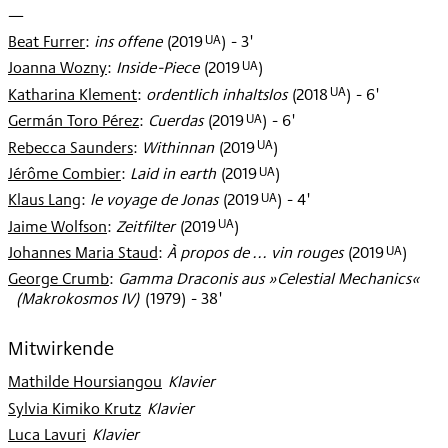
—
UA
Beat Furrer
:
ins offene
(
2019
)
- 3'
UA
Joanna Wozny
:
Inside-Piece
(
2019
)
UA
Katharina Klement
:
ordentlich inhaltslos
(
2018
)
- 6'
UA
Germán Toro Pérez
:
Cuerdas
(
2019
)
- 6'
UA
Rebecca Saunders
:
Withinnan
(
2019
)
UA
Jérôme Combier
:
Laid in earth
(
2019
)
UA
Klaus Lang
:
le voyage de Jonas
(
2019
)
- 4'
UA
Jaime Wolfson
:
Zeitfilter
(
2019
)
UA
Johannes Maria Staud
:
À propos de ... vin rouges
(
2019
)
George Crumb
:
Gamma Draconis aus »Celestial Mechanics«
(Makrokosmos IV)
(
1979
)
- 38'
Mitwirkende
Mathilde Hoursiangou
:
Klavier
Sylvia Kimiko Krutz
:
Klavier
Luca Lavuri
:
Klavier