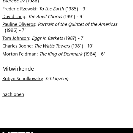
Exercise 27
(
1988
)
Frederic Rzewski
:
To the Earth
(
1985
)
- 9'
David Lang
:
The Anvil Chorus
(
1991
)
- 9'
Pauline Oliveros
:
Portrait of the Quintet of the Americas
(
1996
)
- 7'
Tom Johnson
:
Eggs in Baskets
(
1987
)
- 7'
Charles Boone
:
The Watts Towers
(
1981
)
- 10'
Morton Feldman
:
The King of Denmark
(
1964
)
- 6'
Mitwirkende
Robyn Schulkowsky
:
Schlagzeug
nach oben
Wien