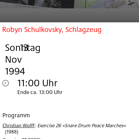
Robyn Schulkovsky, Schlagzeug
Sonntag
,
.
.
13
Nov
1994
11:00 Uhr
Sonntag
Ende ca. 13:00 Uhr
13.
Nov
Programm
Christian Wolff
:
Exercise 26 »Snare Drum Peace Marches«
1994
(
1988
)