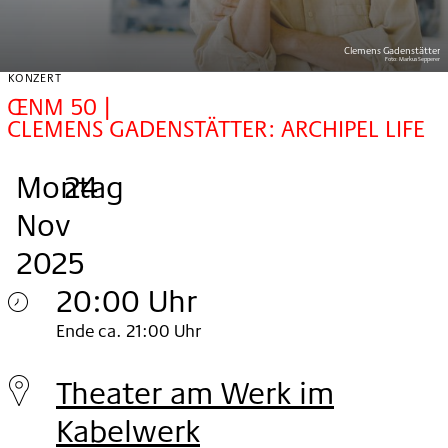
Clemens Gadenstätter
Foto:
Markus Sepperer
KONZERT
ŒNM 50 |
CLEMENS GADENSTÄTTER: ARCHIPEL LIFE
Montag
,
.
.
24
Nov
2025
20:00 Uhr
Montag
Ende ca. 21:00 Uhr
24.
Theater am Werk im
Nov
Kabelwerk