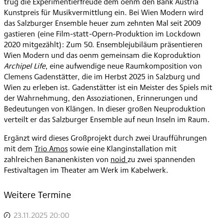
trug die Experimentierfreude dem oenm den Bank Austria
Kunstpreis für Musikvermittlung ein. Bei Wien Modern wird
das Salzburger Ensemble heuer zum zehnten Mal seit 2009
gastieren (eine Film-statt-Opern-Produktion im Lockdown
2020 mitgezählt): Zum 50. Ensemblejubiläum präsentieren
Wien Modern und das oenm gemeinsam die Koproduktion
Archipel Life
, eine aufwendige neue Raumkomposition von
Clemens Gadenstätter, die im Herbst 2025 in Salzburg und
Wien zu erleben ist. Gadenstätter ist ein Meister des Spiels mit
der Wahrnehmung, den Assoziationen, Erinnerungen und
Bedeutungen von Klängen. In dieser großen Neuproduktion
verteilt er das Salzburger Ensemble auf neun Inseln im Raum.
Ergänzt wird dieses Großprojekt durch zwei Uraufführungen
mit dem
Trio Amos
sowie eine Klanginstallation mit
zahlreichen Bananenkisten von
noid
zu zwei spannenden
Festivaltagen im Theater am Werk im Kabelwerk.
Weitere Termine
23.11.2025 20:00
,