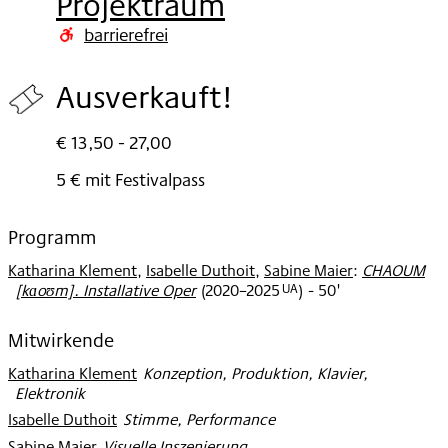
Projektraum
2025
barrierefrei
Ausverkauft!
€ 13,50 - 27,00
5 € mit Festivalpass
Programm
Katharina Klement
,
Isabelle Duthoit
,
Sabine Maier
:
CHAOUM
UA
[kɑoʊm]. Installative Oper
(
2020–2025
)
- 50'
Mitwirkende
Katharina Klement
:
Konzeption, Produktion, Klavier,
Elektronik
Isabelle Duthoit
:
Stimme, Performance
Sabine Maier
:
Visuelle Inszenierung