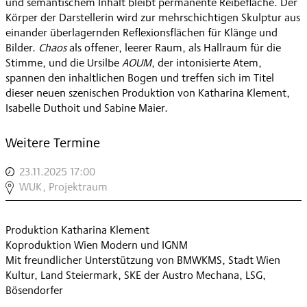
und semantischem Inhalt bleibt permanente Reibefläche. Der
Körper der Darstellerin wird zur mehrschichtigen Skulptur aus
einander überlagernden Reflexionsflächen für Klänge und
Bilder.
Chaos
als offener, leerer Raum, als Hallraum für die
Stimme, und die Ursilbe
AOUM
, der intonisierte Atem,
spannen den inhaltlichen Bogen und treffen sich im Titel
dieser neuen szenischen Produktion von Katharina Klement,
Isabelle Duthoit und Sabine Maier.
Weitere Termine
23.11.2025 17:00
,
KATHARINA
WUK, Projektraum
KLEMENT,
ISABELLE
Produktion Katharina Klement
DUTHOIT
Koproduktion Wien Modern und IGNM
+
Mit freundlicher Unterstützung von BMWKMS, Stadt Wien
SABINE
Kultur, Land Steiermark, SKE der Austro Mechana, LSG,
MAIER:
Bösendorfer
CHAOUM