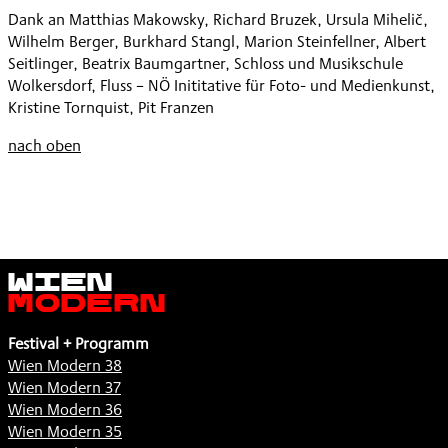
[KⱭOƱM]
Dank an Matthias Makowsky, Richard Bruzek, Ursula Mihelič,
,
Wilhelm Berger, Burkhard Stangl, Marion Steinfellner, Albert
Seitlinger, Beatrix Baumgartner, Schloss und Musikschule
Wolkersdorf, Fluss – NÖ Inititative für Foto- und Medienkunst,
Kristine Tornquist, Pit Franzen
nach oben
Wien
Modern
Festival + Programm
Wien Modern 38
Wien Modern 37
Wien Modern 36
Wien Modern 35