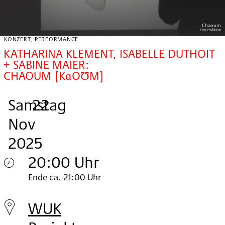
Chaoum
Foto:
Produktion
KONZERT, PERFORMANCE
KATHARINA KLEMENT, ISABELLE DUTHOIT
+ SABINE MAIER:
CHAOUM [KɑOƱM]
Samstag
,
.
.
22
Nov
2025
20:00 Uhr
Samstag
Ende ca. 21:00 Uhr
22.
WUK
Nov