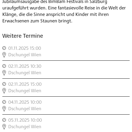
Jubiläumsausgabe des BimBam Festivals in Salzburg
uraufgeführt wurden. Eine fantasievolle Reise in die Welt der
Klänge, die die Sinne anspricht und Kinder mit ihren
Erwachsenen zum Staunen bringt.
Weitere Termine
01.11.2025 15:00
,
DSCHUNGEL
Dschungel Wien
WIEN
02.11.2025 10:30
,
MODERN
DSCHUNGEL
Dschungel Wien
|
WIEN
NAMES:
02.11.2025 15:00
,
MODERN
KLINGENDE
DSCHUNGEL
Dschungel Wien
|
DINGE
WIEN
NAMES:
,
04.11.2025 10:00
,
MODERN
KLINGENDE
DSCHUNGEL
Dschungel Wien
|
DINGE
WIEN
NAMES:
,
05.11.2025 10:00
,
MODERN
KLINGENDE
DSCHUNGEL
Dschungel Wien
|
DINGE