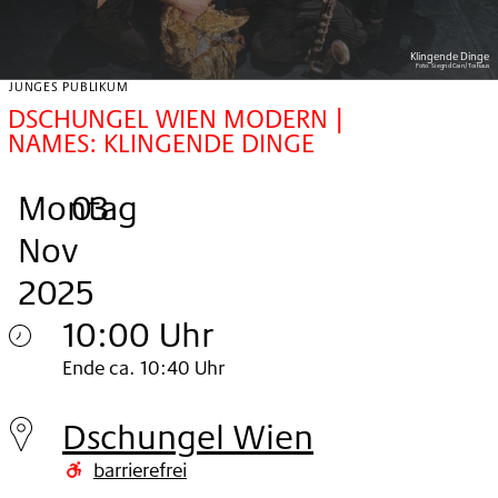
Klingende Dinge
Foto:
Siegrid Cain/Toihaus
JUNGES PUBLIKUM
DSCHUNGEL WIEN MODERN |
NAMES: KLINGENDE DINGE
Montag
,
.
.
03
Nov
2025
10:00 Uhr
Montag
Ende ca. 10:40 Uhr
03.
Dschungel Wien
Nov
barrierefrei