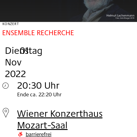
Helmut Lachenmann
Foto:
Astrid Karger/2010
KONZERT
ENSEMBLE RECHERCHE
Dienstag
,
.
.
Festivalpass
01
Nov
2022
20:30 Uhr
Dienstag
Ende ca. 22:20 Uhr
01.
Wiener Konzerthaus
Nov
Mozart-Saal
2022
barrierefrei