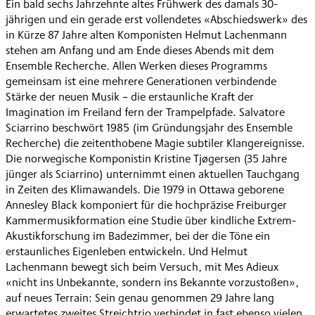
Ein bald sechs Jahrzehnte altes Frühwerk des damals 30-
jährigen und ein gerade erst vollendetes «Abschiedswerk» des
in Kürze 87 Jahre alten Komponisten Helmut Lachenmann
stehen am Anfang und am Ende dieses Abends mit dem
Ensemble Recherche. Allen Werken dieses Programms
gemeinsam ist eine mehrere Generationen verbindende
Stärke der neuen Musik – die erstaunliche Kraft der
Imagination im Freiland fern der Trampelpfade. Salvatore
Sciarrino beschwört 1985 (im Gründungsjahr des Ensemble
Recherche) die zeitenthobene Magie subtiler Klangereignisse.
Die norwegische Komponistin Kristine Tjøgersen (35 Jahre
jünger als Sciarrino) unternimmt einen aktuellen Tauchgang
in Zeiten des Klimawandels. Die 1979 in Ottawa geborene
Annesley Black komponiert für die hochpräzise Freiburger
Kammermusikformation eine Studie über kindliche Extrem-
Akustikforschung im Badezimmer, bei der die Töne ein
erstaunliches Eigenleben entwickeln. Und Helmut
Lachenmann bewegt sich beim Versuch, mit Mes Adieux
«nicht ins Unbekannte, sondern ins Bekannte vorzustoßen»,
auf neues Terrain: Sein genau genommen 29 Jahre lang
erwartetes zweites Streichtrio verbindet in fast ebenso vielen