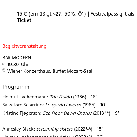
15 € (ermäßigt <27: 50%, Ö1) | Festivalpass gilt als
Ticket
Begleitveranstaltung
BAR MODERN
19:30 Uhr
Wiener Konzerthaus, Buffet Mozart-Saal
Programm
Helmut Lachenmann
:
Trio Fluido
(
1966
)
- 16'
Salvatore Sciarrino
:
Lo spazio inverso
(
1985
)
- 10'
EA
Kristine Tjøgersen
:
Sea Floor Dawn Chorus
(
2018
)
- 9'
—
UA
Annesley Black
:
screaming sisters
(
2022
)
- 15'
EA