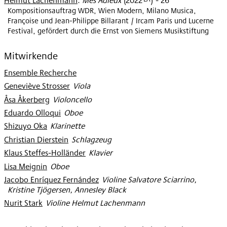
Helmut Lachenmann
:
Mes Adieux
(
2022
)
- 26'
Kompositionsauftrag WDR, Wien Modern, Milano Musica,
Françoise und Jean-Philippe Billarant / Ircam Paris und Lucerne
Festival, gefördert durch die Ernst von Siemens Musikstiftung
Mitwirkende
Ensemble Recherche
Geneviève Strosser
:
Viola
Åsa Åkerberg
:
Violoncello
Eduardo Olloqui
:
Oboe
Shizuyo Oka
:
Klarinette
Christian Dierstein
:
Schlagzeug
Klaus Steffes-Holländer
:
Klavier
Lisa Meignin
:
Oboe
Jacobo Enríquez Fernández
:
Violine Salvatore Sciarrino,
Kristine Tjögersen, Annesley Black
Nurit Stark
:
Violine Helmut Lachenmann