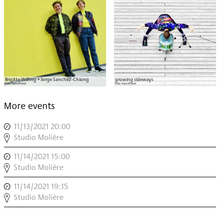
Brigitte Wilfing + Jorge Sanchez-Chiong
growing sideways
Foto:
David Panzl
Foto:
David Panzl
More events
11/13/2021 20:00
,
GROWING
Studio Molière
SIDEWAYS
11/14/2021 15:00
,
,
GROWING
Studio Molière
SIDEWAYS
11/14/2021 19:15
,
,
BAR
Studio Molière
MODERN
IM