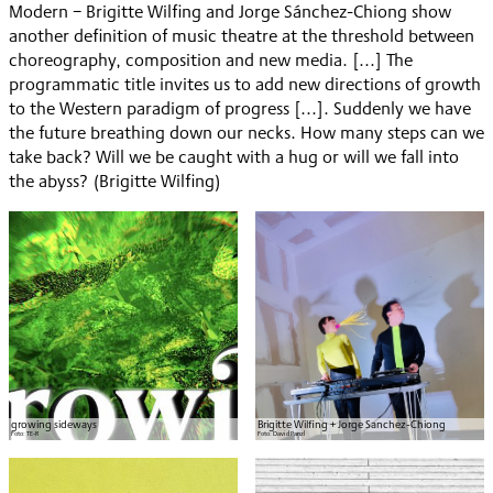
Modern − Brigitte Wilfing and Jorge Sánchez-Chiong show
another definition of music theatre at the threshold between
choreography, composition and new media. [...] The
programmatic title invites us to add new directions of growth
to the Western paradigm of progress [...]. Suddenly we have
the future breathing down our necks. How many steps can we
take back? Will we be caught with a hug or will we fall into
the abyss? (Brigitte Wilfing)
growing sideways
Brigitte Wilfing + Jorge Sanchez-Chiong
Foto:
TE-R
Foto:
David Panzl