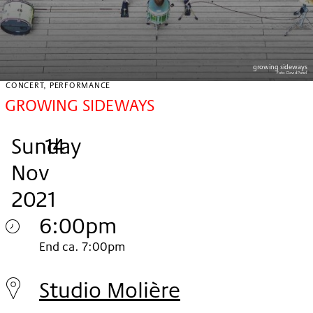
growing sideways
Foto:
David Panzl
CONCERT, PERFORMANCE
GROWING SIDEWAYS
Sunday
,
.
.
Personal
14
Nov
Pass,
2021
Personal
Pass
6:00pm
Sunday
Limited
End ca. 7:00pm
14.
Edition
Studio Molière
Nov