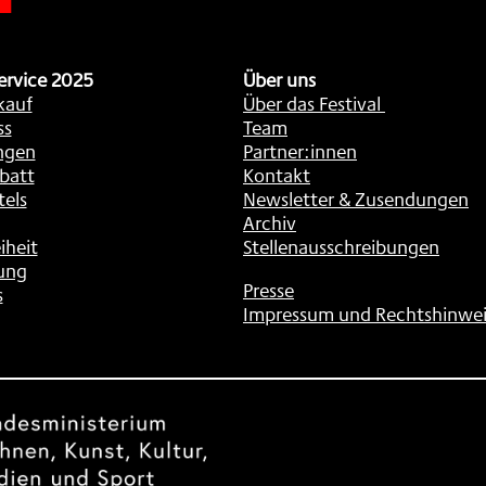
ervice 2025
Über uns
kauf
Über das Festival
ss
Team
ngen
Partner:innen
batt
Kontakt
tels
Newsletter & Zusendungen
Archiv
iheit
Stellenausschreibungen
ung
Presse
s
Impressum und Rechtshinwei