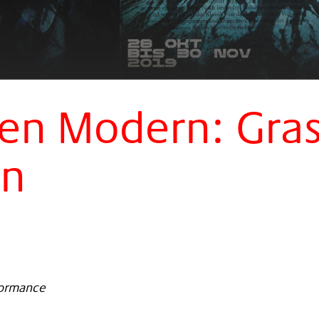
en Modern: Gra
en
formance