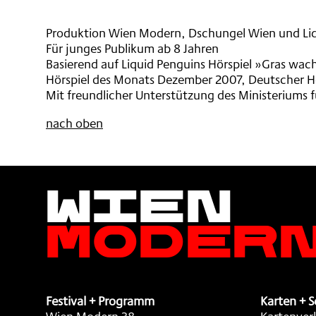
GRAS
HÖREN
,
WACHSEN
,
Produktion Wien Modern, Dschungel Wien und Li
HÖREN
Für junges Publikum ab 8 Jahren
,
Basierend auf Liquid Penguins Hörspiel »Gras wa
Hörspiel des Monats Dezember 2007, Deutscher H
Mit freundlicher Unterstützung des Ministeriums f
nach oben
Wien
Moder
Festival + Programm
Karten + S