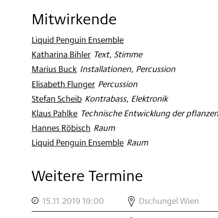
Mitwirkende
Liquid Penguin Ensemble
Katharina Bihler
:
Text, Stimme
Marius Buck
:
Installationen, Percussion
Elisabeth Flunger
:
Percussion
Stefan Scheib
:
Kontrabass, Elektronik
Klaus Pahlke
:
Technische Entwicklung der pflanzen
Hannes Röbisch
:
Raum
Liquid Penguin Ensemble
:
Raum
Weitere Termine
,
DSCHUNGEL
15.11.2019 19:00
Dschungel Wien
WIEN
,
DSCHUNGEL
MODERN: