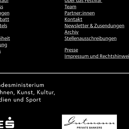
kauf
Über das Festival
ss
Team
ngen
Partner:innen
batt
Kontakt
tels
Newsletter & Zusendungen
Archiv
iheit
Stellenausschreibungen
ung
Presse
s
Impressum und Rechtshinwei