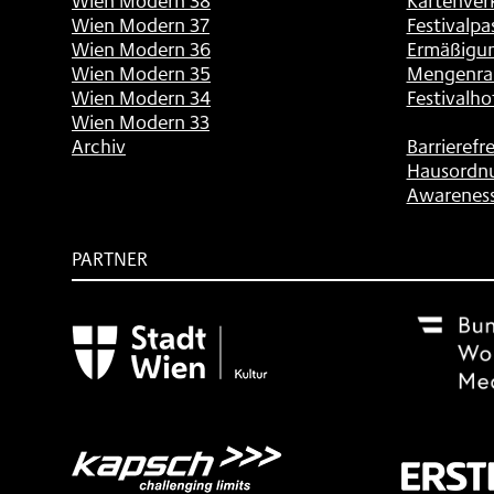
Wien Modern 38
Kartenver
Wien Modern 37
Festivalpa
Wien Modern 36
Ermäßigu
Wien Modern 35
Mengenra
Wien Modern 34
Festivalho
Wien Modern 33
Archiv
Barrierefre
Hausordn
Awarenes
PARTNER
Subventionsgeber
Festivalsponsor