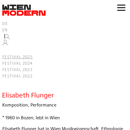
Inhalt
springen
zur
Navig
DE
EN
FESTIVAL 2025
FESTIVAL 2024
FESTIVAL 2023
FESTIVAL 2022
Filter
Elisabeth Flunger
Komposition, Performance
* 1960 in Bozen; lebt in Wien
Elisabeth Flunger hat in Wien Musikwissenschaft, Ethnologie,