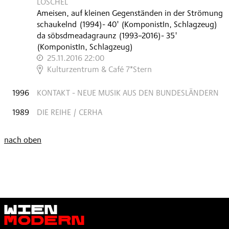
LÖSCHEL
Ameisen, auf kleinen Gegenständen in der Strömung
schaukelnd
(
1994
)
- 40'
(KomponistIn, Schlagzeug)
da söbsdmeadagraunz
(
1993–2016
)
- 35'
(KomponistIn, Schlagzeug)
25.11.2016 22:00
,
Kulturzentrum & Café 7*Stern
1996
KONTAKT - NEUE MUSIK AUS DEN BUNDESLÄNDERN
1989
DIE REIHE / CERHA
nach oben
Wien
Modern