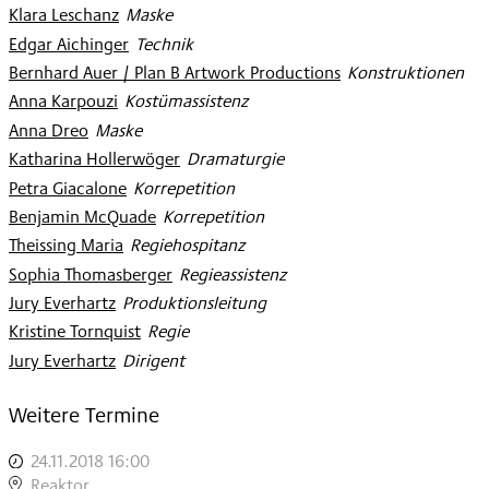
Klara Leschanz
:
Maske
Edgar Aichinger
:
Technik
Bernhard Auer / Plan B Artwork Productions
:
Konstruktionen
Anna Karpouzi
:
Kostümassistenz
Anna Dreo
:
Maske
Katharina Hollerwöger
:
Dramaturgie
Petra Giacalone
:
Korrepetition
Benjamin McQuade
:
Korrepetition
Theissing Maria
:
Regiehospitanz
Sophia Thomasberger
:
Regieassistenz
Jury Everhartz
:
Produktionsleitung
Kristine Tornquist
:
Regie
Jury Everhartz
:
Dirigent
Weitere Termine
24.11.2018 16:00
,
DAS
Reaktor