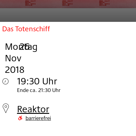
Das Totenschiff
Montag
,
.
.
26
Nov
2018
19:30 Uhr
Montag
Ende ca. 21:30 Uhr
26.
Reaktor
Nov
barrierefrei
2018