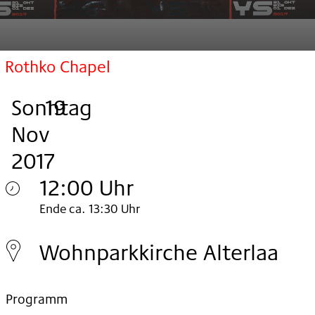
Rothko Chapel
Sonntag
,
.
.
19
Nov
2017
12:00 Uhr
Sonntag
Ende ca. 13:30 Uhr
19.
Wohnparkkirche Alterlaa
Nov
2017
Programm