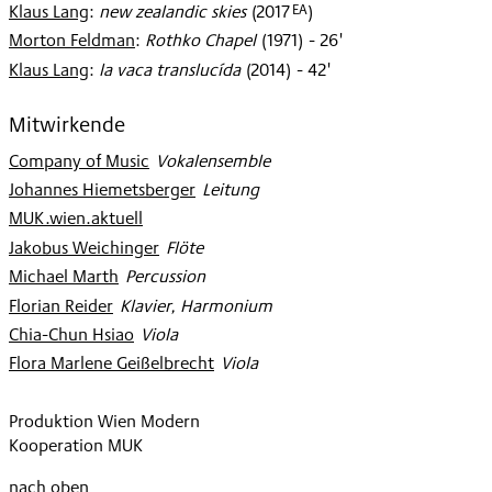
EA
Klaus Lang
:
new zealandic skies
(
2017
)
Morton Feldman
:
Rothko Chapel
(
1971
)
- 26'
Klaus Lang
:
la vaca translucída
(
2014
)
- 42'
Mitwirkende
Company of Music
:
Vokalensemble
Johannes Hiemetsberger
:
Leitung
MUK.wien.aktuell
Jakobus Weichinger
:
Flöte
Michael Marth
:
Percussion
Florian Reider
:
Klavier, Harmonium
Chia-Chun Hsiao
:
Viola
Flora Marlene Geißelbrecht
:
Viola
Produktion Wien Modern
Kooperation MUK
nach oben