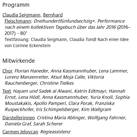
Programm
Claudia Seigmann
,
Bernhard
Fleischmann
:
Dreihundertfünfundsechzig+. Performance
nach einem kollektiven Tagebuch über das Jahr 2016
(
2016–
2017
)
- 80'
Textfassung: Claudia Seigmann, Claudia Tondl Nach einer Idee
von Corinne Eckenstein
Mitwirkende
Chor
:
Florian Haneder, Anna Kassmannhuber, Lena Lammer,
Lorenz Manzenreiter, Atsut Moja Calle, Viktoria
Rauchenberger, Christine Tielkes
Text
:
Hayam und Sadek al Alwani, Katrin Edtmayr, Hannah
Ernst, Lena Hödl, Anna Kassmannhuber, Yuria Knoll, Sophia
Moustakakis, Apollo Pamperl, Clara Porak, Franziska
Ruspeckhofer, Iris Schimpelsberger, Kim Wallgram
Darstellerinnen
:
Cristina Maria Ablinger, Wolfgang Fahrner,
Daniela Graf, Sarah Scherer
Carmen Jelovcan
:
Regieassistenz