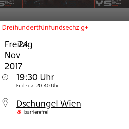
Dreihundertfünfundsechzig+
Freitag
,
.
.
24
Nov
2017
19:30 Uhr
Freitag
Ende ca. 20:40 Uhr
24.
Dschungel Wien
Nov
barrierefrei
2017