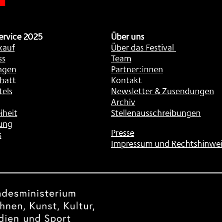
ervice 2025
Über uns
kauf
Über das Festival
ss
Team
ngen
Partner:innen
batt
Kontakt
tels
Newsletter & Zusendungen
Archiv
iheit
Stellenausschreibungen
ung
Presse
s
Impressum und Rechtshinwei