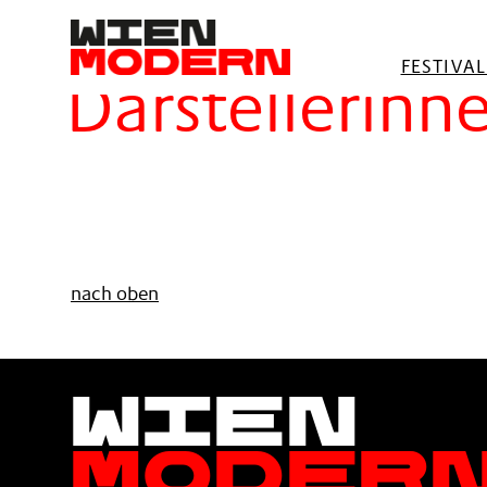
springen
Filter
FESTIVA
Darstellerinn
nach oben
Wien
Moder