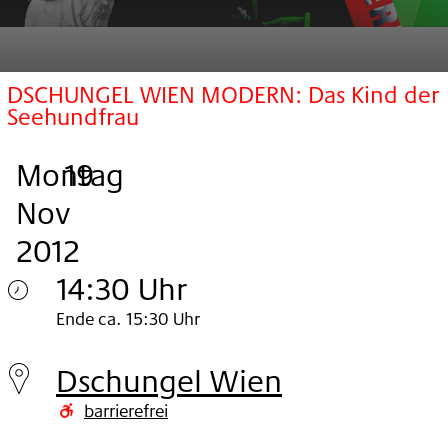
DSCHUNGEL WIEN MODERN: Das Kind der
Seehundfrau
Montag
,
.
.
19
Nov
2012
14:30 Uhr
Montag
Ende ca. 15:30 Uhr
19.
Dschungel Wien
Nov
barrierefrei
2012