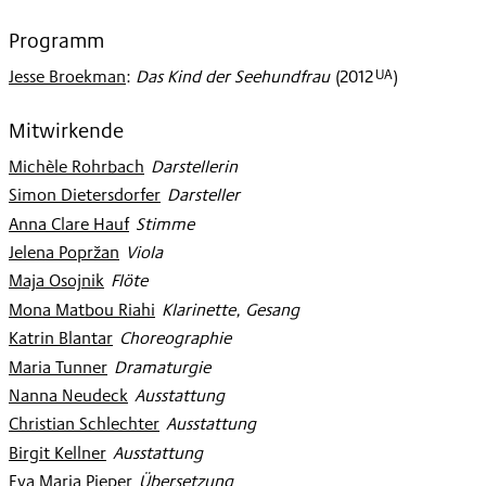
Programm
UA
Jesse Broekman
:
Das Kind der Seehundfrau
(
2012
)
Mitwirkende
Michèle Rohrbach
:
Darstellerin
Simon Dietersdorfer
:
Darsteller
Anna Clare Hauf
:
Stimme
Jelena Popržan
:
Viola
Maja Osojnik
:
Flöte
Mona Matbou Riahi
:
Klarinette, Gesang
Katrin Blantar
:
Choreographie
Maria Tunner
:
Dramaturgie
Nanna Neudeck
:
Ausstattung
Christian Schlechter
:
Ausstattung
Birgit Kellner
:
Ausstattung
Eva Maria Pieper
:
Übersetzung