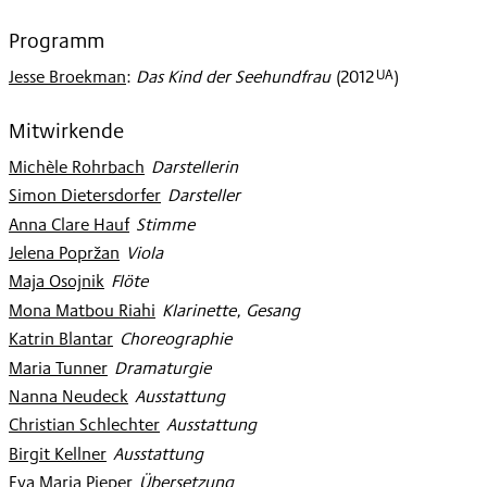
Programm
UA
Jesse Broekman
:
Das Kind der Seehundfrau
(
2012
)
Mitwirkende
Michèle Rohrbach
:
Darstellerin
Simon Dietersdorfer
:
Darsteller
Anna Clare Hauf
:
Stimme
Jelena Popržan
:
Viola
Maja Osojnik
:
Flöte
Mona Matbou Riahi
:
Klarinette, Gesang
Katrin Blantar
:
Choreographie
Maria Tunner
:
Dramaturgie
Nanna Neudeck
:
Ausstattung
Christian Schlechter
:
Ausstattung
Birgit Kellner
:
Ausstattung
Eva Maria Pieper
:
Übersetzung