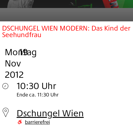
DSCHUNGEL WIEN MODERN: Das Kind der
Seehundfrau
Montag
,
.
.
19
Nov
2012
10:30 Uhr
Montag
Ende ca. 11:30 Uhr
19.
Dschungel Wien
Nov
barrierefrei
2012