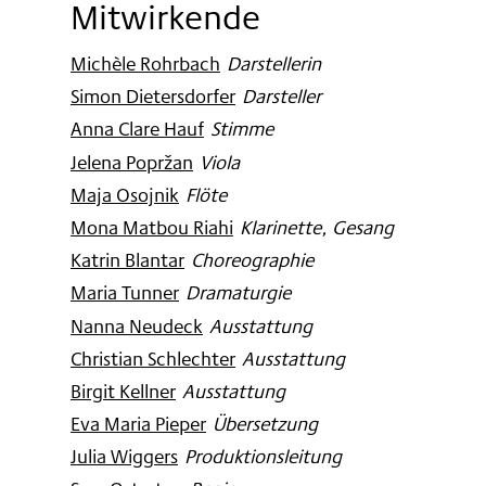
Mitwirkende
Michèle Rohrbach
:
Darstellerin
Simon Dietersdorfer
:
Darsteller
Anna Clare Hauf
:
Stimme
Jelena Popržan
:
Viola
Maja Osojnik
:
Flöte
Mona Matbou Riahi
:
Klarinette, Gesang
Katrin Blantar
:
Choreographie
Maria Tunner
:
Dramaturgie
Nanna Neudeck
:
Ausstattung
Christian Schlechter
:
Ausstattung
Birgit Kellner
:
Ausstattung
Eva Maria Pieper
:
Übersetzung
Julia Wiggers
:
Produktionsleitung