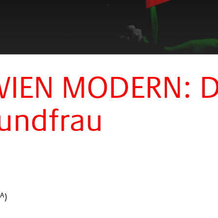
IEN MODERN: D
hundfrau
)
UA