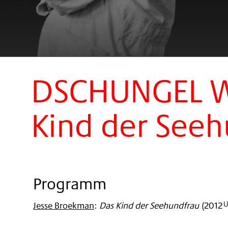
DSCHUNGEL W
Kind der See
Programm
Jesse Broekman
:
Das Kind der Seehundfrau
(
2012