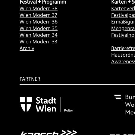
Festival + Programm
Karten + S
Wien Modern 38
Kartenver
Wien Modern 37
Festivalpa
Wien Modern 36
Ermäßigu
Wien Modern 35
Mengenra
Wien Modern 34
Festivalho
Wien Modern 33
Archiv
Barrierefre
Hausordn
Awarenes
PARTNER
Subventionsgeber
Festivalsponsor