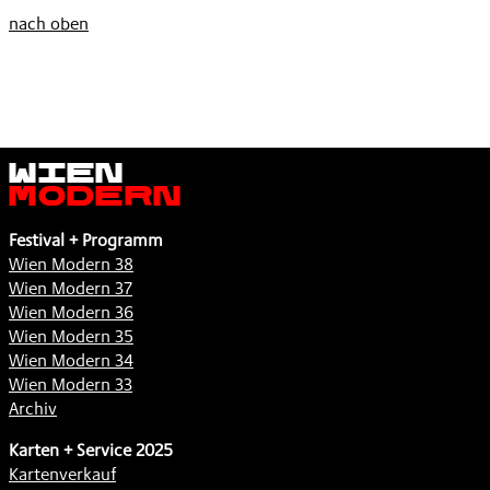
DEM
DETEKTIVIN
,
nach oben
MUND
WERDEN
,
WOLLTE
,
Wien
Modern
Festival + Programm
Wien Modern 38
Wien Modern 37
Wien Modern 36
Wien Modern 35
Wien Modern 34
Wien Modern 33
Archiv
Karten + Service 2025
Kartenverkauf