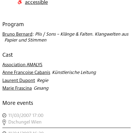
accessible
2007
Program
Bruno Bernard
:
Plis / Sons – Klänge & Falten. Klangwelten aus
Papier und Stimmen
Cast
Association AMALYS
Anne Francoise Cabanis
:
Künstlerische Leitung
Laurent Dupont
:
Regie
Marie Frascina
:
Gesang
More events
11/03/2007 17:00
,
DSCHUNGEL
Dschungel Wien
WIEN