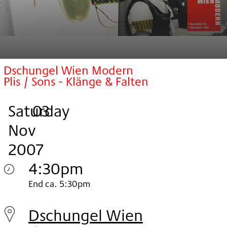
Dschungel Wien Modern
Plis / Sons - Klänge & Falten
Saturday
,
.
.
03
Nov
2007
4:30pm
Saturday
End ca. 5:30pm
03.
Dschungel Wien
Nov