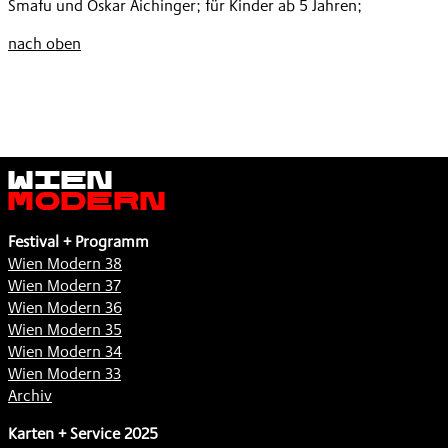
Smafu und Oskar Aichinger; für Kinder ab 5 Jahren;
DEM
DETEKTIVIN
,
MUND
WERDEN
nach oben
,
WOLLTE
,
Wien
Modern
Festival + Programm
Wien Modern 38
Wien Modern 37
Wien Modern 36
Wien Modern 35
Wien Modern 34
Wien Modern 33
Archiv
Karten + Service 2025