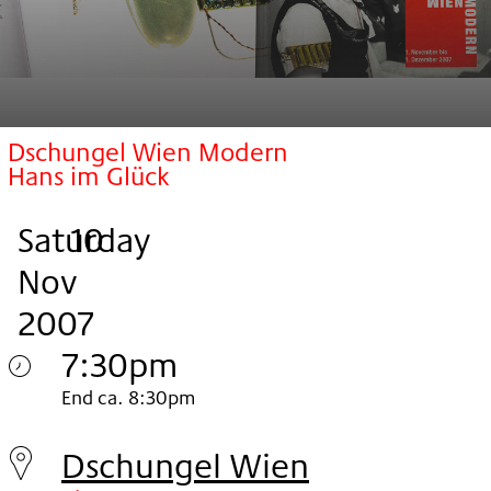
Dschungel Wien Modern
Hans im Glück
Saturday
,
.
.
10
Nov
2007
7:30pm
Saturday
End ca. 8:30pm
10.
Dschungel Wien
Nov