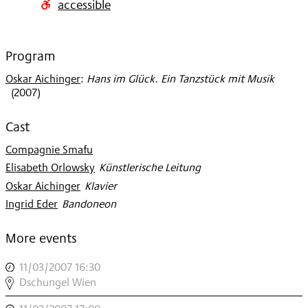
accessible
2007
Program
Oskar Aichinger
:
Hans im Glück. Ein Tanzstück mit Musik
(
2007
)
Cast
Compagnie Smafu
Elisabeth Orlowsky
:
Künstlerische Leitung
Oskar Aichinger
:
Klavier
Ingrid Eder
:
Bandoneon
More events
11/03/2007 16:30
,
DSCHUNGEL
Dschungel Wien
WIEN