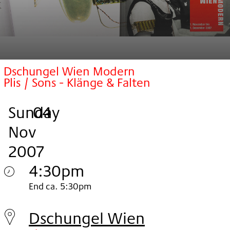
Dschungel Wien Modern
Plis / Sons - Klänge & Falten
Sunday
,
.
.
04
Nov
2007
4:30pm
Sunday
End ca. 5:30pm
04.
Dschungel Wien
Nov