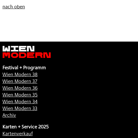
DEM
DETEKTIVIN
,
nach oben
MUND
WERDEN
,
WOLLTE
,
Wien
Modern
Festival + Programm
Wien Modern 38
Wien Modern 37
Wien Modern 36
Wien Modern 35
Wien Modern 34
Wien Modern 33
Archiv
Karten + Service 2025
Kartenverkauf