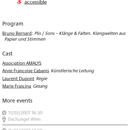
accessible
2007
Program
Bruno Bernard
:
Plis / Sons – Klänge & Falten. Klangwelten aus
Papier und Stimmen
Cast
Association AMALYS
Anne Francoise Cabanis
:
Künstlerische Leitung
Laurent Dupont
:
Regie
Marie Frascina
:
Gesang
More events
11/03/2007 16:30
,
DSCHUNGEL
Dschungel Wien
WIEN