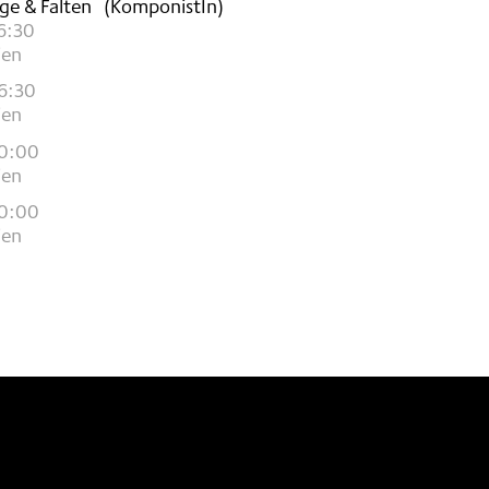
nge & Falten
(KomponistIn)
6:30
ien
6:30
ien
10:00
ien
10:00
ien