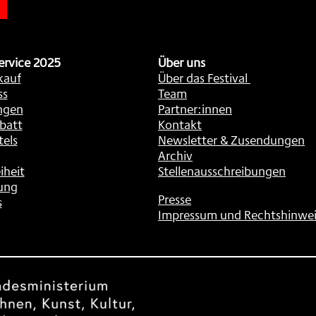
ervice 2025
Über uns
kauf
Über das Festival
ss
Team
ngen
Partner:innen
batt
Kontakt
tels
Newsletter & Zusendungen
Archiv
iheit
Stellenausschreibungen
ung
Presse
s
Impressum und Rechtshinwei