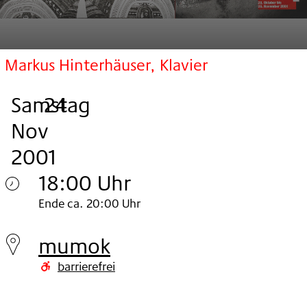
Markus Hinterhäuser, Klavier
Samstag
,
.
.
24
Nov
2001
18:00 Uhr
Samstag
Ende ca. 20:00 Uhr
24.
mumok
Nov
barrierefrei
2001