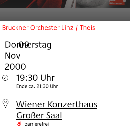
Bruckner Orchester Linz / Theis
Donnerstag
,
.
.
09
Nov
2000
19:30 Uhr
Donnerstag
Ende ca. 21:30 Uhr
09.
Wiener Konzerthaus
Nov
Großer Saal
2000
barrierefrei