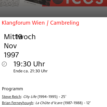
Klangforum Wien / Cambreling
Mittwoch
,
.
.
19
Nov
1997
19:30 Uhr
Mittwoch
Ende ca. 21:30 Uhr
19.
Nov
Programm
Steve Reich
:
City Life
(
1994–1995
)
- 25'
1997
Brian Ferneyhough
:
La Chûte d'Icare
(
1987–1988
)
- 12'