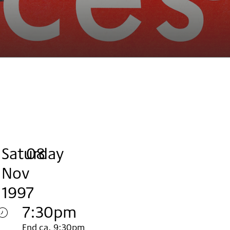
Saturday
,
.
.
08
Nov
1997
7:30pm
End ca. 9:30pm