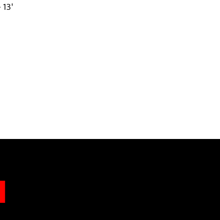
- 13'
n