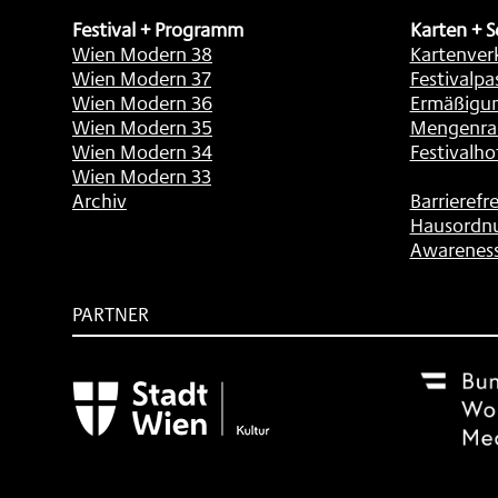
Festival + Programm
Karten + S
Wien Modern 38
Kartenver
Wien Modern 37
Festivalpa
Wien Modern 36
Ermäßigu
Wien Modern 35
Mengenra
Wien Modern 34
Festivalho
Wien Modern 33
Archiv
Barrierefre
Hausordn
Awarenes
PARTNER
Subventionsgeber
Festivalsponsor