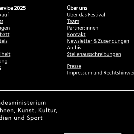
ervice 2025
Über uns
kauf
Über das Festival
ss
Team
ngen
Partner:innen
batt
Kontakt
tels
Newsletter & Zusendungen
Archiv
iheit
Stellenausschreibungen
ung
Presse
s
Impressum und Rechtshinwei