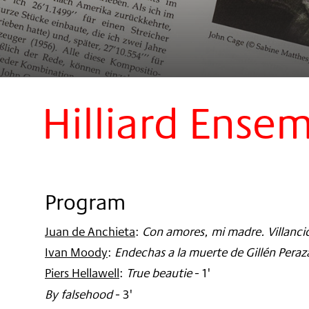
Hilliard Ense
Program
Juan de Anchieta
:
Con amores, mi madre. Villanci
Ivan Moody
:
Endechas a la muerte de Gillén Peraz
Piers Hellawell
:
True beautie
- 1'
By falsehood
- 3'