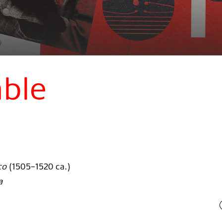
mble
co
(
1505–1520 ca.
)
a