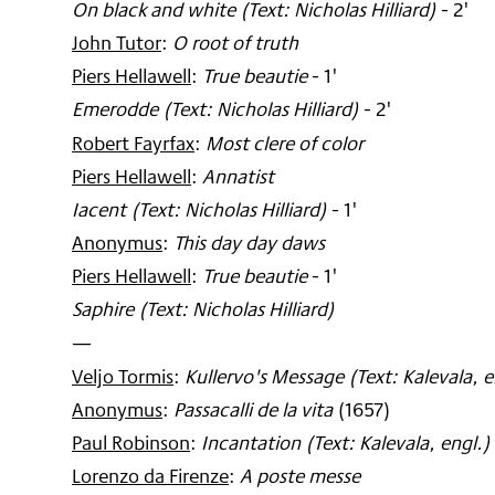
On black and white (Text: Nicholas Hilliard)
- 2'
John Tutor
:
O root of truth
Piers Hellawell
:
True beautie
- 1'
Emerodde (Text: Nicholas Hilliard)
- 2'
Robert Fayrfax
:
Most clere of color
Piers Hellawell
:
Annatist
Iacent (Text: Nicholas Hilliard)
- 1'
Anonymus
:
This day day daws
Piers Hellawell
:
True beautie
- 1'
Saphire (Text: Nicholas Hilliard)
—
Veljo Tormis
:
Kullervo's Message (Text: Kalevala, e
Anonymus
:
Passacalli de la vita
(
1657
)
Paul Robinson
:
Incantation (Text: Kalevala, engl.)
Lorenzo da Firenze
:
A poste messe