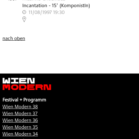
Incantation
- 15'
(KomponistIn)
11/08/1997 19:30
,
nach oben
Wien
Modern
Festival + Programm
Wien Modern 38
Wien Modern 37
Wien Modern 36
Wien Modern 35
Wien Modern 34