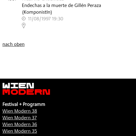
Endechas a la muerte de Gillén Peraza
(KomponistIn)
11/08/1997 19:30
,
nach oben
Wien
Modern
Festival + Programm
Wien Modern 38
Wien Modern 37
Wien Modern 36
Wien Modern 35