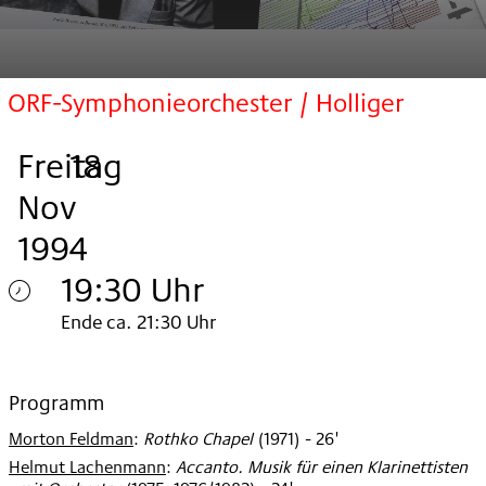
ORF-Symphonieorchester / Holliger
Freitag
,
.
.
18
Nov
1994
19:30 Uhr
Freitag
Ende ca. 21:30 Uhr
18.
Nov
Programm
Morton Feldman
:
Rothko Chapel
(
1971
)
- 26'
1994
Helmut Lachenmann
:
Accanto. Musik für einen Klarinettisten