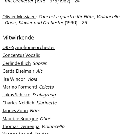
mit Orchester
(
1975–1976/1982
)
- 24'
—
Olivier Messiaen
:
Concert à quartre für Flöte, Violoncello,
Oboe, Klavier und Orchester
(
1990
)
- 26'
Mitwirkende
ORF-Symphonieorchester
Concentus Vocalis
Gerlinde Illich
:
Sopran
Gerda Eiselmair
:
Alt
Ilse Wincor
:
Viola
Marino Formenti
:
Celesta
Lukas Schiske
:
Schlagzeug
Charles Neidich
:
Klarinette
Jaques Zoon
:
Flöte
Maurice Bourgue
:
Oboe
Thomas Demenga
:
Violoncello