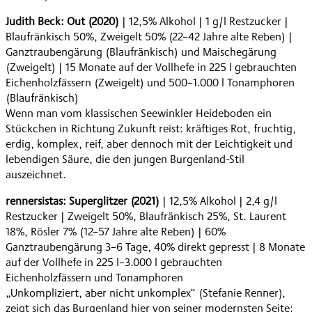
Judith Beck: Out
(2020)
| 12,5% Alkohol | 1 g/l Restzucker |
Blaufränkisch 50%, Zweigelt 50% (22–42 Jahre alte Reben) |
Ganztraubengärung (Blaufränkisch) und Maischegärung
(Zweigelt) | 15 Monate auf der Vollhefe in 225 l gebrauchten
Eichenholzfässern (Zweigelt) und 500–1.000 l Tonamphoren
(Blaufränkisch)
Wenn man vom klassischen Seewinkler Heideboden ein
Stückchen in Richtung Zukunft reist: kräftiges Rot, fruchtig,
erdig, komplex, reif, aber dennoch mit der Leichtigkeit und
lebendigen Säure, die den jungen Burgenland-Stil
auszeichnet.
rennersistas: Superglitzer (2021)
| 12,5% Alkohol | 2,4 g/l
Restzucker | Zweigelt 50%, Blaufränkisch 25%, St. Laurent
18%, Rösler 7% (12–57 Jahre alte Reben) | 60%
Ganztraubengärung 3–6 Tage, 40% direkt gepresst | 8 Monate
auf der Vollhefe in 225 l–3.000 l gebrauchten
Eichenholzfässern und Tonamphoren
„Unkompliziert, aber nicht unkomplex“ (Stefanie Renner),
zeigt sich das Burgenland hier von seiner modernsten Seite: