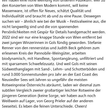
Wir haben eine hohe Meinung von unserem Publikum: Wer zu
den Konzerten von Wien Modern kommt, will keine
Massenware, ist offen für Neues, schätzt Qualität und
Individualität und braucht ab und zu eine Pause. Deswegen
suchen wir – ähnlich wie bei der Musik – Festivalweine aus, die
nicht langweilig sind und die von spannenden
Persönlichkeiten mit Gespür für Details handgemacht werden.
2022 sind wir nur eine knappe Stunde von Wien entfernt bei
zwei jungen Winzerinnen in Gols fündig geworden. Stefanie
Renner von den rennersistas und Judith Beck gehören zum
erlesenen Kreis der Pannobile-Weingüter, arbeiten
biodynamisch, mit Handlese, Spontangärung, unfiltriert und
mit sparsamem Schwefelzusatz. Und weil Gols mit seinen
Südwesthanglagen mit Sand-, Lehm- und Schotterböden und
rund 3.000 Sonnenstunden pro Jahr an der East Coast des
Neusiedler Sees seit Jahren so ungefähr die meisten
Rotweinpreise Österreichs abräumt, laden wir diesmal zum
subtilen Vergleich zweier großartiger leichter Rotweine der
jüngeren Generation (keine Sorge, wir haben auch noch
Weißwein auf Lager, von Georg Prieler auf der anderen
Seeseite). Es leben die feinen Unterschiede. Cheers!