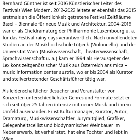
Bernhard Günther ist seit 2016 Künstlerischer Leiter des
Festivals Wien Modern. 2012–2022 leitete er ebenfalls das 2015
erstmals an die Öffentlichkeit getretene Festival ZeitRäume
Basel – Biennale für neue Musik und Architektur, 2004–2016
war er als Chefdramaturg der Philharmonie Luxembourg u. a.
für das Festival rainy days verantwortlich. Nach unvollendeten
Studien an der Musikhochschule Lübeck (Violoncello) und der
Universität Wien (Musikwissenschaft, Theaterwissenschaft,
Sprachwissenschaft u. a.) kam er 1994 als Herausgeber des
Lexikons zeitgenössischer Musik aus Österreich ans mica –
music information center austria, wo er bis 2004 als Kurator
und stellvertretender Geschäftsführer tätig war.
Als leidenschaftlicher Besucher und Veranstalter von
Konzerten unterschiedlichster Genres und Formate setzt er
sich seit über 25 Jahren intensiv mit neuer Musik und ihrem
Umfeld auseinander. Er ist Kulturmanager, Kurator, Autor,
Dramaturg, Musikwissenschaftler, Jurymitglied, Grafiker,
Gelegenheitscellist und biodynamischer Weinbauer im
Nebenerwerb, ist verheiratet, hat eine Tochter und lebt in
Wien.