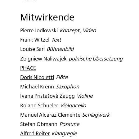
Mitwirkende
Pierre Jodlowski
:
Konzept, Video
Frank Witzel
:
Text
Louise Sari
:
Bühnenbild
Zbigniew Naliwajek
:
polnische Übersetzung
PHACE
Doris Nicoletti
:
Flöte
Michael Krenn
:
Saxophon
Ivana Pristašová Zaugg
:
Violine
Roland Schueler
:
Violoncello
Manuel Alcaraz Clemente
:
Schlagwerk
Stefan Obmann
:
Posaune
Alfred Reiter
:
Klangregie