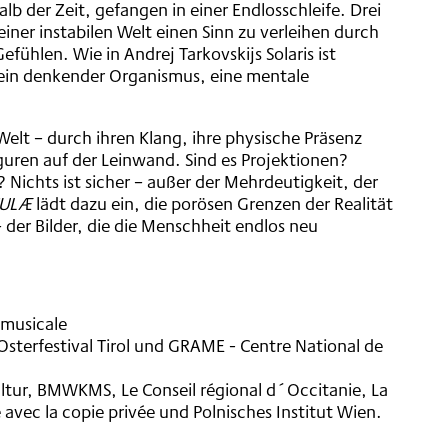
alb der Zeit, gefangen in einer Endlosschleife. Drei
iner instabilen Welt einen Sinn zu verleihen durch
ühlen. Wie in Andrej Tarkovskijs Solaris ist
 ein denkender Organismus, eine mentale
Welt – durch ihren Klang, ihre physische Präsenz
guren auf der Leinwand. Sind es Projektionen?
Nichts ist sicher – außer der Mehrdeutigkeit, der
SULÆ
lädt dazu ein, die porösen Grenzen der Realität
 der Bilder, die die Menschheit endlos neu
 musicale
terfestival Tirol und GRAME - Centre National de
ltur, BMWKMS, Le Conseil régional d´Occitanie, La
e avec la copie privée und Polnisches Institut Wien.