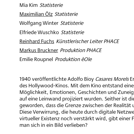
Mia Kim
:
Statisterie
Maximilian Ölz
:
Statisterie
Wolfgang Winter
:
Statisterie
Elfriede Wuschko
:
Statisterie
Reinhard Fuchs
:
Künstlerischer Leiter PHACE
Markus Bruckner
:
Produktion PHACE
Emilie Roupnel
:
Produktion èOle
1940 veröffentlichte Adolfo Bioy
Casares Morels
Er
des Hollywood-Kinos. Mit dem Kino entstand eine
Möglichkeit, Emotionen, Geschichten und Zuneigun
auf eine Leinwand projiziert wurden. Seither ist
geworden, dass die Grenze zwischen der Realität 
Diese Verwirrung, die heute durch digitale Net
virtueller Existenz noch verstärkt wird, gibt einer
man sich in ein Bild verlieben?