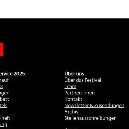
n
ervice 2025
Über uns
kauf
Über das Festival
ss
Team
ngen
Partner:innen
batt
Kontakt
tels
Newsletter & Zusendungen
Archiv
iheit
Stellenausschreibungen
ung