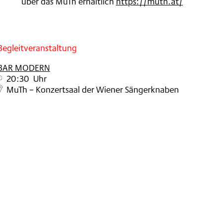
über das MuTh erhältlich
https://muth.at/
Begleitveranstaltung
BAR MODERN
20:30 Uhr
MuTh – Konzertsaal der Wiener Sängerknaben