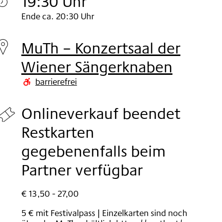
19:30 Uhr
Mittwoch
Ende ca. 20:30 Uhr
05.
MuTh – Konzertsaal der
Nov
Wiener Sängerknaben
2025
barrierefrei
Onlineverkauf beendet
Restkarten
gegebenenfalls beim
Partner verfügbar
€ 13,50 - 27,00
5 € mit Festivalpass | Einzelkarten sind noch