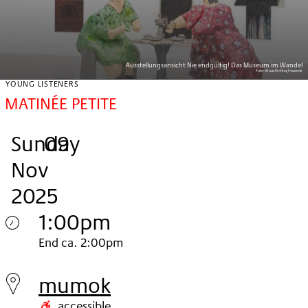
Ausstellungsansicht Nie endgültig! Das Museum im Wandel
Foto:
Klaus Pichler/mumok
YOUNG LISTENERS
MATINÉE PETITE
Sunday
,
.
.
09
Nov
2025
1:00pm
Sunday
End ca. 2:00pm
09.
mumok
Nov
accessible