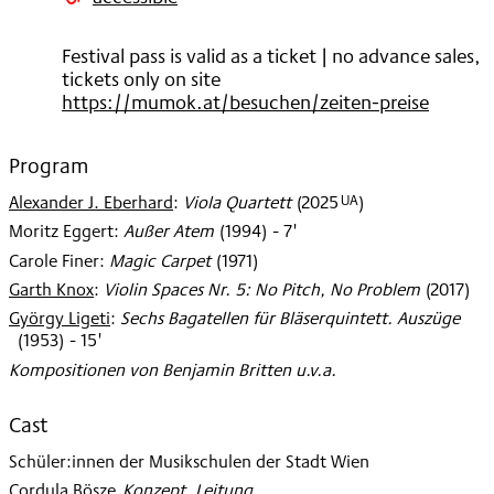
2025
Festival pass is valid as a ticket | no advance sales,
tickets only on site
https://mumok.at/besuchen/zeiten-preise
Program
UA
Alexander J. Eberhard
:
Viola Quartett
(
2025
)
Moritz Eggert
:
Außer Atem
(
1994
)
- 7'
Carole Finer
:
Magic Carpet
(
1971
)
Garth Knox
:
Violin Spaces Nr. 5: No Pitch, No Problem
(
2017
)
György Ligeti
:
Sechs Bagatellen für Bläserquintett. Auszüge
(
1953
)
- 15'
Kompositionen von Benjamin Britten u.v.a.
Cast
Schüler:innen der Musikschulen der Stadt Wien
Cordula Bösze
:
Konzept, Leitung